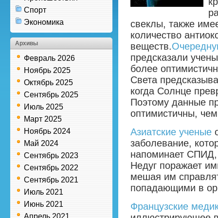
к
Спорт
р
Экономика
свеклы, также име
количество антиок
Архивы
веществ.
Очередну
предсказали учены
Февраль 2026
более оптимистичн
Ноябрь 2025
Света предсказыва
Октябрь 2025
когда Солнце превр
Сентябрь 2025
Поэтому данные пр
Июль 2025
оптимистичны, чем
Март 2025
Азиатские ученые
о
Ноябрь 2024
заболевание, кото
Май 2024
напоминает СПИД, 
Сентябрь 2023
Недуг поражает им
Сентябрь 2022
мешая им справля
Сентябрь 2021
попадающими в ор
Июль 2021
Июнь 2021
Французские меди
Апрель 2021
иллюстрирующее в