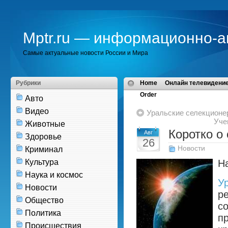
Mptr.ru — информационно-а
Самые актуальные новости России и Мира
Рубрики
Home
Онлайн телевидение
Order
Авто
Видео
Уральские селекционе
Уче
Животные
Коротко о
Авг
Здоровье
26
Новости
Криминал
Культура
Н
Наука и космос
У
Новости
р
Общество
со
Политика
п
Происшествия