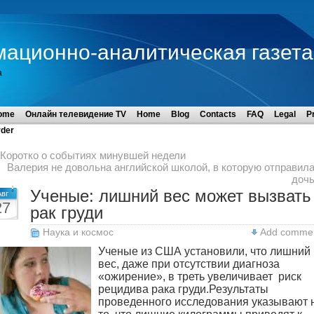
мационно-аналитическая газета
а
ome
Онлайн телевидение TV
Home
Blog
Contacts
FAQ
Legal
P
der
Коротко о событиях минувшей недели
Валерия не довольна английской школой, в которую отправил
доч
Ученые: лишний вес может вызвать
Авг
27
рак груди
Наука и космос
Add comme
Ученые из США установили, что лишний
вес, даже при отсутствии диагноза
«ожирение», в треть увеличивает риск
рецидива рака груди.
Результаты
проведенного исследования указывают 