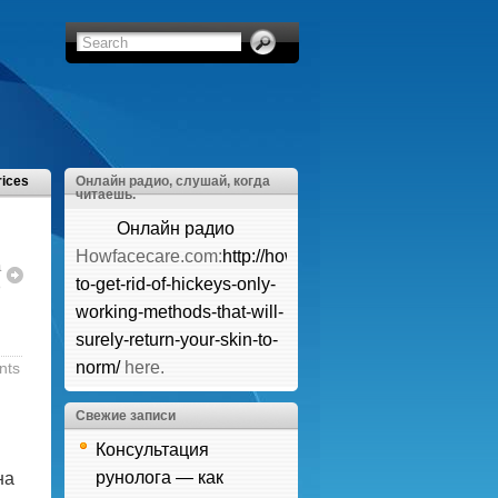
rices
Онлайн радио, слушай, когда
читаешь.
Онлайн радио
Howfacecare.com:
http://howfacecare.com/how-
а
ь
to-get-rid-of-hickeys-only-
working-methods-that-will-
surely-return-your-skin-to-
norm/
here.
nts
Свежие записи
Консультация
рунолога — как
на