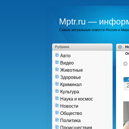
Mptr.ru — инфор
Самые актуальные новости России и Мир
Рубрики
H
Or
Авто
Видео
Животные
Здоровье
Криминал
Культура
Наука и космос
Новости
Общество
Политика
Происшествия