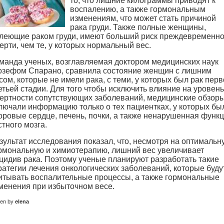
то, что лишние килограммы приводят к
воспалению, а также гормональным
изменениям, что может стать причиной
рака груди. Также полные женщины,
леющие раком груди, имеют больший риск преждевременн
ерти, чем те, у которых нормальный вес.
манда ученых, возглавляемая доктором медицинских наук
зефом Спарано, сравнила состояние женщин с лишним
сом, которые не имели рака, с теми, у которых был рак перв
етьей стадии. Для того чтобы исключить влияние на уровень
ертности сопутствующих заболеваний, медицинские обзор
лючали информацию только о тех пациентках, у которых бы
оровые сердце, печень, почки, а также ненарушенная функ
стного мозга.
зультат исследования показал, что, несмотря на оптимальн
рмональную и химиотерапию, лишний вес увеличивает
цидив рака. Поэтому ученые планируют разработать такие
ратегии лечения онкологических заболеваний, которые буду
итывать воспалительные процессы, а также гормональные
менения при избыточном весе.
ten by
elena