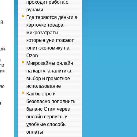
проходит работа с
рунами
Где теряются деньги в
ой
карточке товара:
микрозатраты,
которые уничтожают
юнит-экономику на
ой-
Ozon
ы
Микрозаймы онлайн
ли
ция
на карту: аналитика,
выбор и грамотное
использование
ую
Как быстро и
безопасно пополнить
т
баланс Стим через
онлайн сервисы и
удобные способы
оплаты