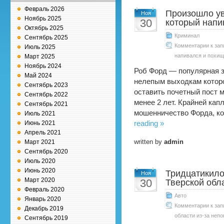
Февраль 2026
Произошло ув
Ноя
Ноябрь 2025
30
который напи
Октябрь 2025
Криминал
Сентябрь 2025
Комментарии
к зап
Июль 2025
напивался и похищ
Март 2025
Ноябрь 2024
Роб Форд — популярная з
Май 2024
нелепым выходкам которо
Сентябрь 2023
оставить почетный пост м
Сентябрь 2022
менее 2 лет. Крайней кап
Сентябрь 2021
мошенничество Форда, ко
Июль 2021
Июнь 2021
reading »
Апрель 2021
written by
admin
Март 2021
Сентябрь 2020
Июль 2020
Июнь 2020
Тридцатикило
Ноя
Март 2020
30
Тверской обл
Февраль 2020
Авто
Январь 2020
Комментарии
к зап
Декабрь 2019
области из-за непо
Сентябрь 2019