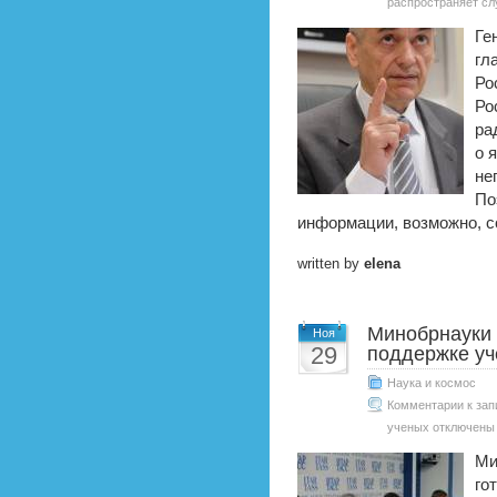
распространяет сл
Ге
гл
Ро
Ро
ра
о 
не
По
информации, возможно, с
written by
elena
Минобрнауки 
Ноя
29
поддержке у
Наука и космос
Комментарии
к зап
ученых
отключены
Ми
го