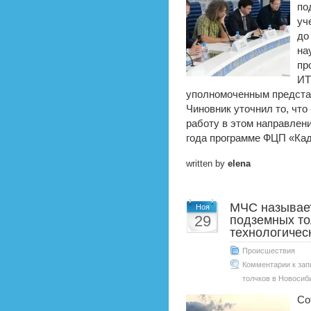
по
уч
до
на
пр
ИТ
уполномоченным предста
Чиновник уточнил то, чт
работу в этом направлен
года программе ФЦП «Ка
written by
elena
МЧС называе
Ноя
29
подземных то
технологичес
Происшествия
Комментарии
к зап
толчков в Новосиб
Со