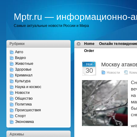
Mptr.ru — информационно-а
Самые актуальные новости России и Мира
Рубрики
Home
Онлайн телевидение
Order
Авто
Видео
Животные
Москву атако
Ноя
30
Здоровье
Новости
Ком
Криминал
Культура
Сн
Наука и космос
ве
Новости
на
Общество
ма
Политика
бы
Происшествия
сн
Спорт
Экономика
wri
Архивы