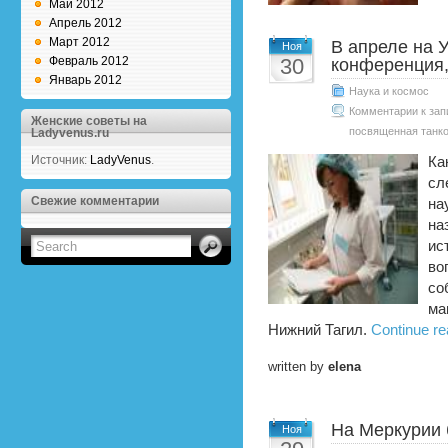
Май 2012
Апрель 2012
Март 2012
В апреле на 
Ноя
Февраль 2012
30
конференция,
Январь 2012
Наука и космос
Комментарии
к зап
Женские советы на
посвященная танк
Ladyvenus.ru
Источник:
LadyVenus
.
Ка
сл
Свежие комментарии
на
на
ис
во
со
ма
Нижний Тагил.
Continue re
written by
elena
На Меркурии 
Ноя