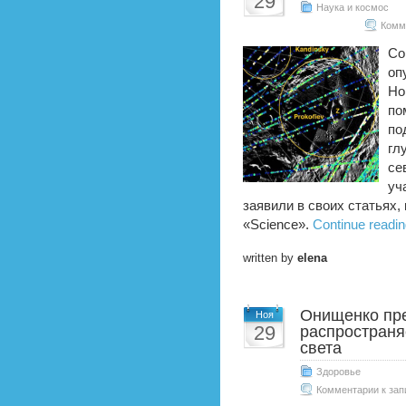
29
Наука и космос
Комм
Со
оп
Но
по
по
гл
се
уч
заявили в своих статьях
«Science».
Continue readin
written by
elena
Онищенко пре
Ноя
29
распространя
света
Здоровье
Комментарии
к зап