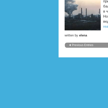
пр
ба
в 
Но
ве
rea
written by
elena
Previous Entries