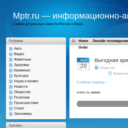
Mptr.ru — информационно-а
Самые актуальные новости России и Мира
Рубрики
Home
Онлайн телевидение
Order
Авто
Видео
Животные
Выгодная аре
Июл
28
Здоровье
Общество
Криминал
Коммента
Культура
Наука и космос
Continue reading »
Новости
Общество
written by
admin
Политика
Происшествия
Спорт
Экономика
Архивы