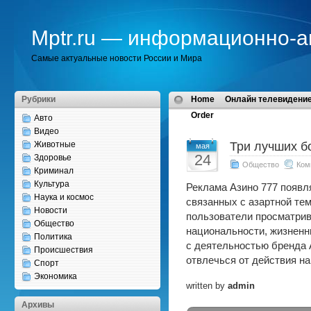
Mptr.ru — информационно-а
Самые актуальные новости России и Мира
Рубрики
Home
Онлайн телевидение
Order
Авто
Видео
Животные
Три лучших б
мая
24
Здоровье
Общество
Ком
Криминал
Культура
Реклама Азино 777 появля
Наука и космос
связанных с азартной тем
Новости
пользователи просматрив
Общество
национальности, жизненн
Политика
с деятельностью бренда 
Происшествия
отвлечься от действия на
Спорт
Экономика
written by
admin
Архивы