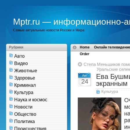
Mptr.ru — информационно-а
Самые актуальные новости России и Мира
Рубрики
Home
Онлайн телевидение
Order
Авто
Видео
Степа Меньшиков помо
Уральские селе
Животные
Ева Бушми
Авг
Здоровье
24
экранным
Криминал
Культура
Культура
Оч
Наука и космос
м
Новости
н
Общество
р
Политика
и
Происшествия