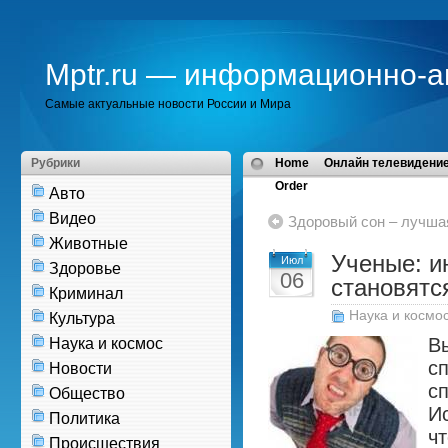
Mptr.ru — информационно-а
Самые актуальные новости России и Мира
Рубрики
Home
Онлайн телевидение
Order
Авто
Видео
Здоровый сон – лучша
Животные
Ученые: и
Июл
Здоровье
06
становятс
Криминал
Наука и космо
Культура
В
Наука и космос
сп
Новости
с
Общество
И
Политика
чт
Происшествия