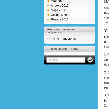
Вл
Май 2012
Апрель 2012
Сез
Март 2012
пер
Февраль 2012
стр
Январь 2012
зак
Женские советы на
Ут
Ladyvenus.ru
Пра
Источник:
LadyVenus
.
нео
соо
Свежие комментарии
1.
Хра
без
2.
Обя
мат
мин
3.
Рег
Уст