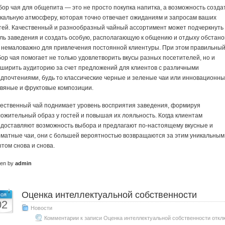
ор чая для общепита — это не просто покупка напитка, а возможность созда
кальную атмосферу, которая точно отвечает ожиданиям и запросам ваших
тей. Качественный и разнообразный чайный ассортимент может подчеркнуть
ль заведения и создать особую, располагающую к общению и отдыху обстанов
 немаловажно для привлечения постоянной клиентуры. При этом правильны
ор чая помогает не только удовлетворить вкусы разных посетителей, но и
ширить аудиторию за счет предложений для клиентов с различными
дпочтениями, будь то классические черные и зеленые чаи или инновационн
вяные и фруктовые композиции.
ественный чай поднимает уровень восприятия заведения, формируя
ожительный образ у гостей и повышая их лояльность. Когда клиентам
доставляют возможность выбора и предлагают по-настоящему вкусные и
матные чаи, они с большей вероятностью возвращаются за этим уникальным
том снова и снова.
ten by
admin
Оценка интеллектуальной собственности
оя
02
Новости
Комментарии
к записи Оценка интеллектуальной собственности
откл