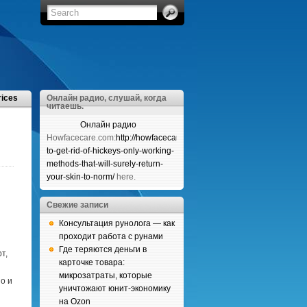
rices
Онлайн радио, слушай, когда
читаешь.
Онлайн радио
Howfacecare.com:
http://howfacecare.com/how-
to-get-rid-of-hickeys-only-working-
methods-that-will-surely-return-
your-skin-to-norm/
here.
Свежие записи
Консультация рунолога — как
проходит работа с рунами
Где теряются деньги в
т,
карточке товара:
микрозатраты, которые
о и
уничтожают юнит-экономику
на Ozon