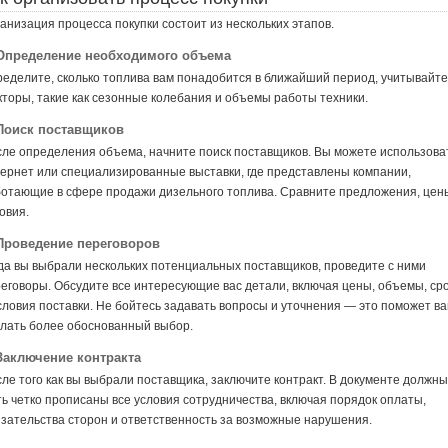
анизация процесса покупки состоит из нескольких этапов.
 Определение необходимого объема
еделите, сколько топлива вам понадобится в ближайший период, учитывайте
торы, такие как сезонные колебания и объемы работы техники.
 Поиск поставщиков
ле определения объема, начните поиск поставщиков. Вы можете использова
ернет или специализированные выставки, где представлены компании,
отающие в сфере продажи дизельного топлива. Сравните предложения, цен
овия.
 Проведение переговоров
да вы выбрали нескольких потенциальных поставщиков, проведите с ними
еговоры. Обсудите все интересующие вас детали, включая цены, объемы, ср
словия поставки. Не бойтесь задавать вопросы и уточнения — это поможет в
лать более обоснованный выбор.
 Заключение контракта
ле того как вы выбрали поставщика, заключите контракт. В документе должны
ь четко прописаны все условия сотрудничества, включая порядок оплаты,
зательства сторон и ответственность за возможные нарушения.