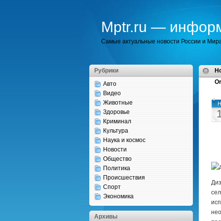
Mptr.ru — инфор
Самые актуальные новости России и Мир
Рубрики
H
Or
Авто
Видео
Животные
Н
Здоровье
Криминал
Культура
Наука и космос
Новости
Общество
Политика
Происшествия
Диз
Спорт
сел
Экономика
исп
нео
Архивы