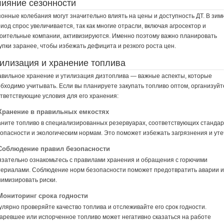
ияние сезонности
онные колебания могут значительно влиять на цены и доступность ДТ. В зим
иод спрос увеличивается, так как многие отрасли, включая агросектор и
оительные компании, активизируются. Именно поэтому важно планировать
упки заранее, чтобы избежать дефицита и резкого роста цен.
илизация и хранение топлива
вильное хранение и утилизация дизтоплива — важные аспекты, которые
бходимо учитывать. Если вы планируете закупать топливо оптом, организуйт
тветствующие условия для его хранения:
 Хранение в правильных емкостях
ните топливо в специализированных резервуарах, соответствующих станда
опасности и экологическим нормам. Это поможет избежать загрязнения и уте
 Соблюдение правил безопасности
зательно ознакомьтесь с правилами хранения и обращения с горючими
ериалами. Соблюдение норм безопасности поможет предотвратить аварии и
имизировать риски.
 Мониторинг срока годности
улярно проверяйте качество топлива и отслеживайте его срок годности.
аревшее или испорченное топливо может негативно сказаться на работе