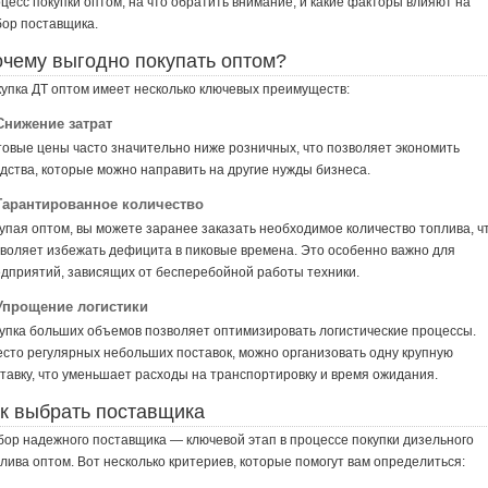
цесс покупки оптом, на что обратить внимание, и какие факторы влияют на
ор поставщика.
чему выгодно покупать оптом?
упка ДТ оптом имеет несколько ключевых преимуществ:
Снижение затрат
овые цены часто значительно ниже розничных, что позволяет экономить
дства, которые можно направить на другие нужды бизнеса.
 Гарантированное количество
упая оптом, вы можете заранее заказать необходимое количество топлива, ч
воляет избежать дефицита в пиковые времена. Это особенно важно для
дприятий, зависящих от бесперебойной работы техники.
 Упрощение логистики
упка больших объемов позволяет оптимизировать логистические процессы.
сто регулярных небольших поставок, можно организовать одну крупную
тавку, что уменьшает расходы на транспортировку и время ожидания.
к выбрать поставщика
ор надежного поставщика — ключевой этап в процессе покупки дизельного
лива оптом. Вот несколько критериев, которые помогут вам определиться: