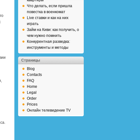
квартиры
Что делать, если пришла
повестка в военкомат
го
Live ставки и как на них
х
играть
Займ на Киви: как получить, о
чем нужно помнить
Конкурентная разведка:
инструменты и методы
вии
Страницы
Blog
Contacts
,
FAQ
Home
Legal
Order
Prices
Онлайн телевидение TV
са.