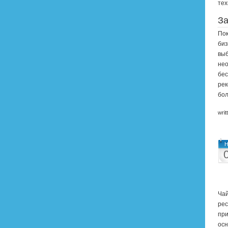
тех
З
Пок
биз
выб
нео
бес
рек
бол
writ
Н
Чай
рес
при
осн