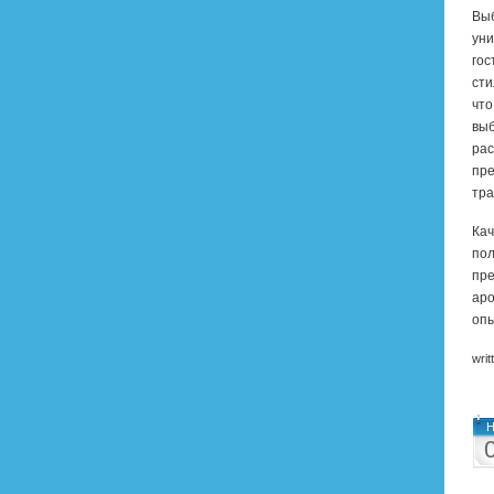
Выб
уни
гос
сти
что
выб
рас
пре
тра
Кач
пол
пре
аро
опы
writ
Н