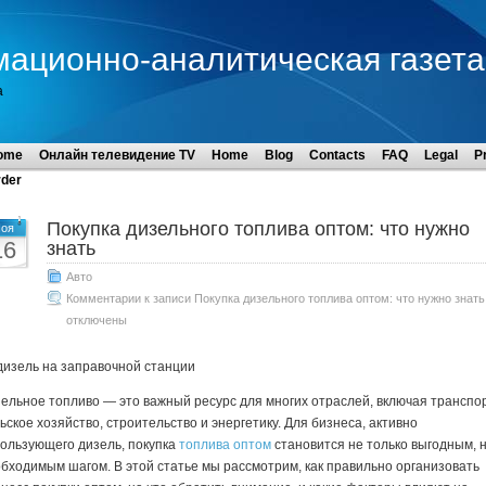
мационно-аналитическая газета
а
ome
Онлайн телевидение TV
Home
Blog
Contacts
FAQ
Legal
P
der
Покупка дизельного топлива оптом: что нужно
оя
16
знать
Авто
Комментарии
к записи Покупка дизельного топлива оптом: что нужно знать
отключены
ельное топливо — это важный ресурс для многих отраслей, включая транспор
ьское хозяйство, строительство и энергетику. Для бизнеса, активно
ользующего дизель, покупка
топлива оптом
становится не только выгодным, н
бходимым шагом. В этой статье мы рассмотрим, как правильно организовать