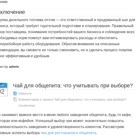
ники.
аключение
упка дизельного топлива оптом — это ответственный и продуманный шаг дл
неса, который требует тщательной подготовки и планирования. Правильный
ор поставщика, понимание потребностей вашего бизнеса и соблюдение всех
бходимых норм помогут вам оптимизировать расходы и обеспечить
перебойную работу оборудования. Обратив внимание на описанные
омендации, вы сможете не только сэкономить, но и сделать процесс покупки
ее эффективным и удобным.
ten by
admin
Чай для общепита: что учитывать при выборе?
оя
02
Новости
Комментарии
к записи Чай для общепита: что учитывать при выборе?
отключены
 занимает важное место в меню любого заведения общепита, будь то кафе,
торан или кофейня. Успешный выбор чая может значительно повысить
влекательность заведения и удовлетворенность клиентов. Рассмотрим
овные аспекты выбора
чая для ресторанов и общепита
.