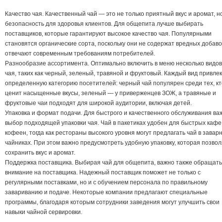
Качество чая. Качественный чай — это не только приятный вкус и аромат, н
безопасность для здоровья клиентов. Для общепита лучше выбирать
поставщиков, которые гарантируют высокое качество чая. Популярными
становятся органические сорта, поскольку они не содержат вредных добаво
отвечают современным требованиям потребителей.
Разнообразие ассортимента. Оптимально включить в меню несколько видов
чая, таких как черный, зеленый, травяной и фруктовый. Каждый вид привле
определенную категорию посетителей: черный чай популярен среди тех, кт
ценит насыщенные вкусы, зеленый — у приверженцев ЗОЖ, а травяные и
фруктовые чаи подходят для широкой аудитории, включая детей.
Упаковка и формат подачи. Для быстрого и качественного обслуживания ва
выбор подходящей упаковки чая. Чай в пакетиках удобен для быстрых кафе
кофеен, тогда как рестораны высокого уровня могут предлагать чай в завар
чайниках. При этом важно предусмотреть удобную упаковку, которая позвол
сохранить вкус и аромат.
Поддержка поставщика. Выбирая чай для общепита, важно также обращать
внимание на поставщика. Надежный поставщик поможет не только с
регулярными поставками, но и с обучением персонала по правильному
завариванию и подаче. Некоторые компании предлагают специальные
программы, благодаря которым сотрудники заведения могут улучшить свои
навыки чайной сервировки.