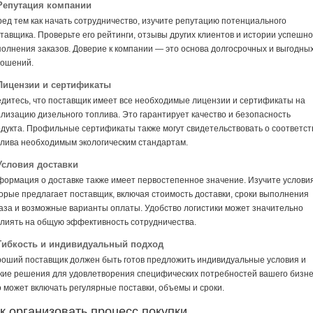
 Репутация компании
ед тем как начать сотрудничество, изучите репутацию потенциального
тавщика. Проверьте его рейтинги, отзывы других клиентов и истории успешно
олнения заказов. Доверие к компании — это основа долгосрочных и выгодны
ошений.
 Лицензии и сертификаты
дитесь, что поставщик имеет все необходимые лицензии и сертификаты на
лизацию дизельного топлива. Это гарантирует качество и безопасность
дукта. Профильные сертификаты также могут свидетельствовать о соответст
лива необходимым экологическим стандартам.
 Условия доставки
ормация о доставке также имеет первостепенное значение. Изучите условия
орые предлагает поставщик, включая стоимость доставки, сроки выполнения
аза и возможные варианты оплаты. Удобство логистики может значительно
лиять на общую эффективность сотрудничества.
 Гибкость и индивидуальный подход
оший поставщик должен быть готов предложить индивидуальные условия и
кие решения для удовлетворения специфических потребностей вашего бизне
 может включать регулярные поставки, объемы и сроки.
к организовать процесс покупки