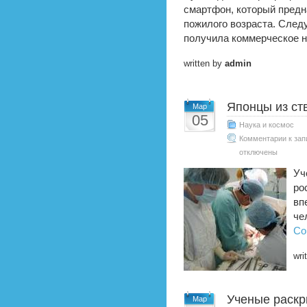
смартфон, который пред
пожилого возраста. Следу
получила коммерческое на
written by
admin
Японцы из ст
Мар
05
Наука и космос
Комментарии
к зап
отключены
Уч
ро
вп
че
Co
wri
Ученые раскр
Мар