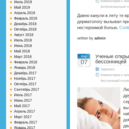
Комментарии
к зап
Июль 2019
безболезненным!
о
Май 2019
Апрель 2019
Давно канули в лету те вр
Февраль 2019
дерматологу вызывал пр
Декабрь 2018
нестерпимой болью.
Conti
Октябрь 2018
Август 2018
written by
admin
Июль 2018
Июнь 2018
Май 2018
Ученые откры
Мар
Март 2018
07
бессонницей
Февраль 2018
Январь 2018
Здоровье
Декабрь 2017
Комментарии
к зап
Ноябрь 2017
бессонницей
отклю
Октябрь 2017
Лю
Сентябрь 2017
Июль 2017
др
Июнь 2017
се
Май 2017
вы
Апрель 2017
на
Март 2017
до
Февраль 2017
дв
Январь 2017