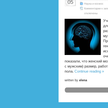
05
Наука и космос
Комментарии
к зап
отключены
Уч
дл
ра
му
Пр
ге
ис
оч
показали, что женский мо
с мужским) размер, работ
пола.
Continue reading »
written by
elena