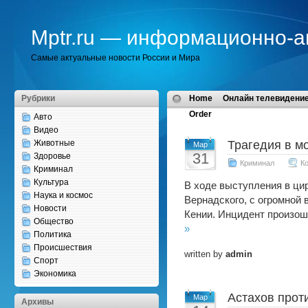
Mptr.ru — информационно-а
Самые актуальные новости России и Мира
Рубрики
Home
Онлайн телевидение
Order
Авто
Видео
Животные
Трагедия в м
Мар
31
Здоровье
Криминал
К
Криминал
Культура
В ходе выступления в ци
Наука и космос
Вернадского, с огромной
Новости
Кении. Инцидент произош
Общество
»
Политика
Происшествия
written by
admin
Спорт
Экономика
Астахов прот
Мар
Архивы