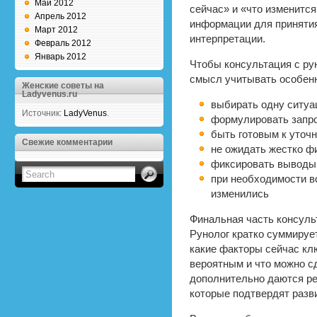
Май 2012
сейчас» и «что изменится
Апрель 2012
информации для принятия
Март 2012
интерпретации.
Февраль 2012
Январь 2012
Чтобы консультация с ру
смысл учитывать особен
Женские советы на
Ladyvenus.ru
выбирать одну ситуа
Источник:
LadyVenus
.
формулировать запро
быть готовым к уточ
Свежие комментарии
не ожидать жестко ф
фиксировать выводы 
при необходимости в
изменились
Финальная часть консуль
Рунолог кратко суммируе
какие факторы сейчас кл
вероятным и что можно с
дополнительно даются ре
которые подтвердят разви