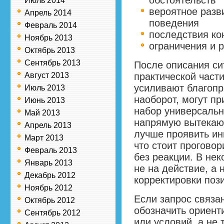
обстоятельств
Июль 2014
вероятное разв
Апрель 2014
поведения
Февраль 2014
последствия ко
Ноябрь 2013
ограничения и 
Октябрь 2013
Сентябрь 2013
После описания си
Август 2013
практической част
усиливают благопр
Июль 2013
наоборот, могут пр
Июнь 2013
набор универсальн
Май 2013
напрямую вытекающ
Апрель 2013
лучше проявить ини
Март 2013
что стоит проговор
Февраль 2013
без реакции. В не
Январь 2013
не на действие, а
Декабрь 2012
корректировки поз
Ноябрь 2012
Если запрос связа
Октябрь 2012
обозначить ориент
Сентябрь 2012
или условий, а не