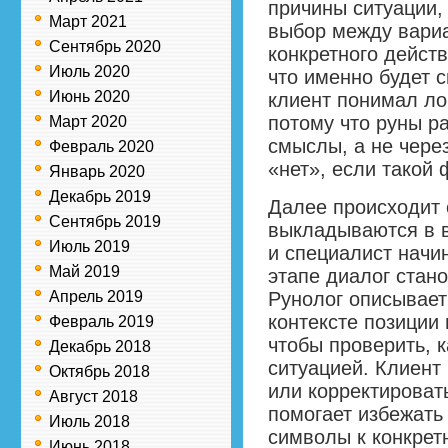
причины ситуации,
Март 2021
выбор между вариа
Сентябрь 2020
конкретного действ
Июль 2020
что именно будет 
Июнь 2020
клиент понимал ло
потому что руны р
Март 2020
смыслы, а не чере
Февраль 2020
«нет», если такой 
Январь 2020
Декабрь 2019
Далее происходит 
Сентябрь 2019
выкладываются в 
Июль 2019
и специалист начи
Май 2019
этапе диалог стан
Апрель 2019
Рунолог описывает
контексте позиции
Февраль 2019
чтобы проверить, к
Декабрь 2018
ситуацией. Клиент
Октябрь 2018
или корректировать
Август 2018
помогает избежать
Июль 2018
символы к конкре
Июнь 2018