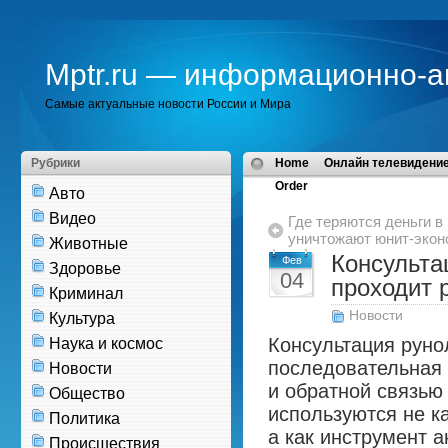
Mptr.ru — информационно-а
Самые актуальные новости России и Мира
Рубрики
Home
Онлайн телевидение
Order
Авто
Видео
Где теряются деньги в
уничтожают юнит-экон
Животные
Консульта
Фев
Здоровье
04
проходит 
Криминал
Новости
Культура
Консультация рунол
Наука и космос
последовательная 
Новости
и обратной связью
Общество
используются не к
Политика
а как инструмент а
Происшествия