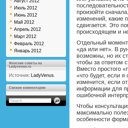
Август 2012
последовательност
Июль 2012
произойти сначала,
Июнь 2012
изменений, какие п
Май 2012
сдвигается. Это п
Апрель 2012
происходящем и не
Март 2012
Отдельный момент
Февраль 2012
«да или нет». В ру
Январь 2012
возможны, но их с
чтобы за ответом 
Женские советы на
Ladyvenus.ru
Вместо простого «
«что будет, если я
Источник:
LadyVenus
.
изменится, если о
информации для пр
Свежие комментарии
ошибочной интерпр
Чтобы консультаци
максимально полез
особенности форм