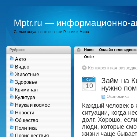
Mptr.ru — информационно-а
Самые актуальные новости России и Мира
Рубрики
Home
Онлайн телевидение
Order
Авто
Видео
Конкурентная разведк
Животные
Займ на Ки
Сен
Здоровье
10
нужно пом
Криминал
Экономика
Культура
Каждый человек в 
Наука и космос
ситуации, когда не
Новости
долг. Хорошо, есл
Общество
люди, которые смо
Политика
жизни чаще бывает 
Происшествия