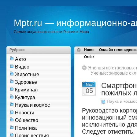
Mptr.ru — информационно-а
Самые актуальные новости России и Мира
Рубрики
Home
Онлайн телевидение
Order
Авто
Видео
Японцы из стволовых 
Ученые: жировые скл
Животные
Здоровье
Смартфон F
Мар
05
Криминал
пожилых 
Культура
Наука и космо
Наука и космос
Руководство корпо
Новости
инновационный см
Общество
исключительно для
Политика
Следует отметить,
Происшествия