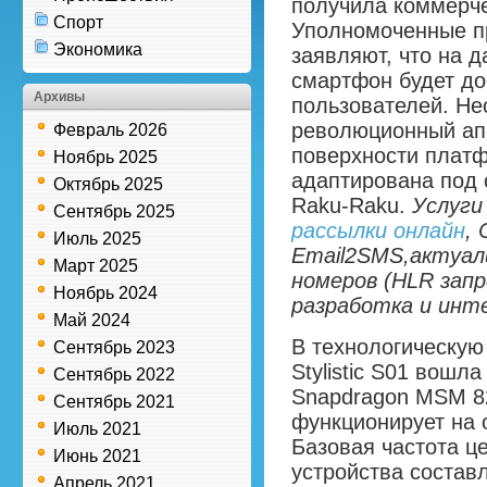
получила коммерчес
Спорт
Уполномоченные пр
Экономика
заявляют, что на 
смартфон будет до
Архивы
пользователей. Не
революционный апп
Февраль 2026
поверхности платф
Ноябрь 2025
адаптирована под
Октябрь 2025
Raku-Raku.
Услуги
Сентябрь 2025
рассылки онлайн
,
Июль 2025
Email2SMS,актуал
Март 2025
номеров (HLR запр
Ноябрь 2024
разработка и инт
Май 2024
В технологическую
Сентябрь 2023
Stylistic S01 вошл
Сентябрь 2022
Snapdragon MSM 82
Сентябрь 2021
функционирует на 
Июль 2021
Базовая частота ц
Июнь 2021
устройства составл
Апрель 2021