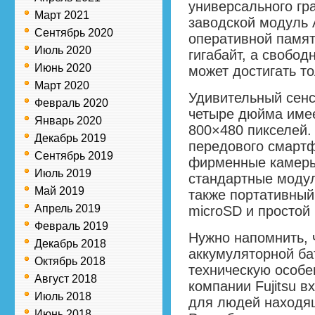
универсального гр
Март 2021
заводской модуль
Сентябрь 2020
оперативной памят
Июль 2020
гигабайт, а свобод
Июнь 2020
может достигать то
Март 2020
Удивительный сенс
Февраль 2020
четыре дюйма име
Январь 2020
800×480 пикселей.
Декабрь 2019
передового смартфо
Сентябрь 2019
фирменные камеры
Июль 2019
стандартные модули
Май 2019
также портативный
Апрель 2019
microSD и простой
Февраль 2019
Нужно напомнить, 
Декабрь 2018
аккумуляторной ба
Октябрь 2018
техническую особе
Август 2018
компании Fujitsu в
Июль 2018
для людей находящ
Июнь 2018