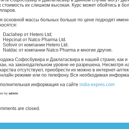
к стоимость их слишком высокая. Курс может обойтись в бо
лларов.
я основной массы больных больше по цене подходят именн
носятся:
Daclahep от Hetero Ltd;
Hepcinat от Natco Pharma Ltd.
Sofovir от компании Hetero Ltd.
Natdac от компании Natco Pharma и многие другие.
одажа Софосбувира и Даклатасвира в нашей стране, как и 
ран, на законодательном уровне не разрешена. Несмотря на 
карства отсутствуют, приобрести их можно в интернет-апте
онлайн режиме или по телефону. Вся необходимая информац
полнительная информация на сайте
india-expres.com
ten by
admin
mments are closed.