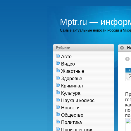
Mptr.ru — инфор
Самые актуальные новости России и Мир
Рубрики
H
Авто
Видео
О
Животные
Здоровье
Криминал
Культура
Пр
ге
Наука и космос
ка
Новости
по
Общество
по
Политика
Происшествия