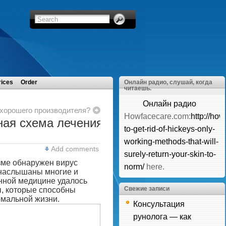
rices
Order
Онлайн радио, слушай, когда
читаешь.
Онлайн радио
 хорошего производителя?
Howfacecare.com:
http://ho
ная схема лечения
to-get-rid-of-hickeys-only-
working-methods-that-will-
Add comments
surely-return-your-skin-to-
изме обнаружен вирус
norm/
here.
я наслышаны многие и
нной медицине удалось
Свежие записи
ы, которые способны
рмальной жизни.
Консультация
рунолога — как