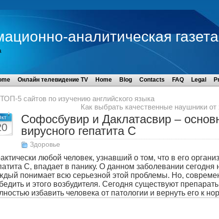
мационно-аналитическая газета
а
ome
Онлайн телевидение TV
Home
Blog
Contacts
FAQ
Legal
P
ТОП-5 сайтов по изучению английского языка
Как выбрать качественные наушники от
Софосбувир и Даклатасвир – основ
кт
20
вирусного гепатита С
Здоровье
актически любой человек, узнавший о том, что в его орган
патита С, впадает в панику. О данном заболевании сегодн
ждый понимает всю серьезной этой проблемы. Но, совреме
бедить и этого возбудителя. Сегодня существуют препарат
лностью избавить человека от патологии и вернуть его к но