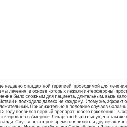
е недавно стандартной терапией, проводимой для лечения
емы лечения, в основе которых лежали интерфероны, прос
чение было сложным для пациента, длительным, вызывало
йствий и подходило далеко не каждому. К тому же, эффект о
ложительный. Приблизительно в половине случаев болезнь 
13 году появился первый препарат нового поколения – Со
нтезировано в Америке. Лекарство было выпущено там же 
валди. Спустя некоторое время появились и другие активн
клатасвир. Именно комбинация Софосбувир и Даклатасвир 