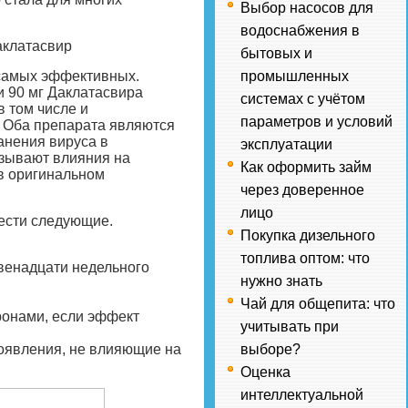
Выбор насосов для
водоснабжения в
аклатасвир
бытовых и
 самых эффективных.
промышленных
и 90 мг Даклатасвира
системах с учётом
в том числе и
параметров и условий
 Оба препарата являются
анения вируса в
эксплуатации
азывают влияния на
Как оформить займ
в оригинальном
через доверенное
лицо
ести следующие.
Покупка дизельного
топлива оптом: что
венадцати недельного
нужно знать
Чай для общепита: что
ронами, если эффект
учитывать при
оявления, не влияющие на
выборе?
Оценка
интеллектуальной