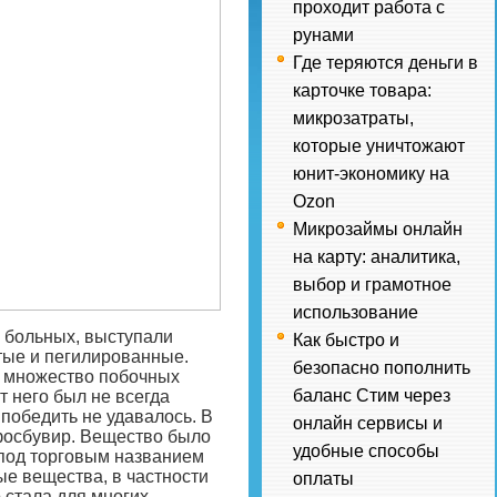
проходит работа с
рунами
Где теряются деньги в
карточке товара:
микрозатраты,
которые уничтожают
юнит-экономику на
Ozon
Микрозаймы онлайн
на карту: аналитика,
выбор и грамотное
использование
 больных, выступали
Как быстро и
тые и пегилированные.
безопасно пополнить
 множество побочных
баланс Стим через
т него был не всегда
победить не удавалось. В
онлайн сервисы и
фосбувир. Вещество было
удобные способы
под торговым названием
ые вещества, в частности
оплаты
стала для многих