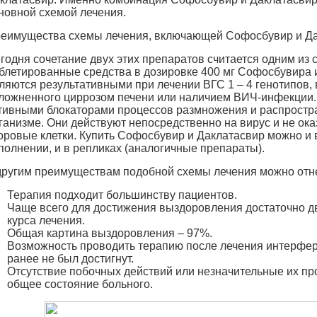
новной схемой лечения.
еимущества схемы лечения, включающей Софосбувир и Д
годня сочетание двух этих препаратов считается одним из
блетированные средства в дозировке 400 мг Софосбувира 
ляются результативными при лечении ВГС 1 – 4 генотипов, 
ложненного циррозом печени или наличием ВИЧ-инфекции.
тивными блокаторами процессов размножения и распростр
ганизме. Они действуют непосредственно на вирус и не ок
оровые клетки. Купить Софосбувир и Даклатасвир можно и 
полнении, и в репликах (аналогичные препараты).
другим преимуществам подобной схемы лечения можно отн
Терапия подходит большинству пациентов.
Чаще всего для достижения выздоровления достаточно д
курса лечения.
Общая картина выздоровления – 97%.
Возможность проводить терапию после лечения интерфе
ранее не был достигнут.
Отсутствие побочных действий или незначительные их пр
общее состояние больного.