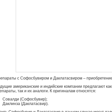
епараты с Софосбувиром и Даклатасвиром – приобретение
дущие американские и индийские компании предлагают ка
епараты, так и их аналоги. К оригиналам относятся:
Совалди (Софосбувир);
Даклинза (Даклатасвир).
пить Софосбувир и Даклатасвир в данном случае могут дале