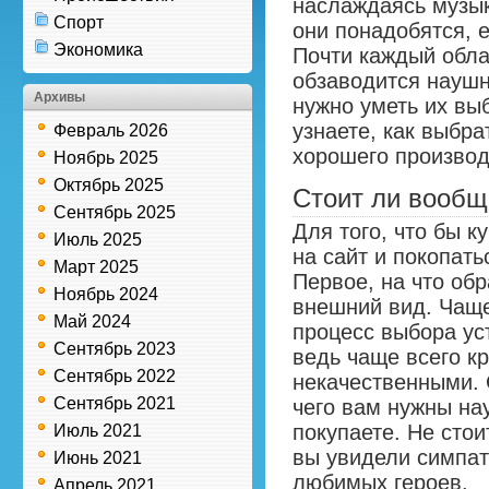
наслаждаясь музык
Спорт
они понадобятся, е
Экономика
Почти каждый обла
обзаводится наушн
Архивы
нужно уметь их вы
узнаете, как выбр
Февраль 2026
хорошего производ
Ноябрь 2025
Октябрь 2025
Стоит ли вообщ
Сентябрь 2025
Для того, что бы к
Июль 2025
на сайт и покопать
Март 2025
Первое, на что об
Ноябрь 2024
внешний вид. Чаще
Май 2024
процесс выбора ус
Сентябрь 2023
ведь чаще всего к
Сентябрь 2022
некачественными. 
Сентябрь 2021
чего вам нужны на
покупаете. Не стои
Июль 2021
вы увидели симпа
Июнь 2021
любимых героев.
Апрель 2021