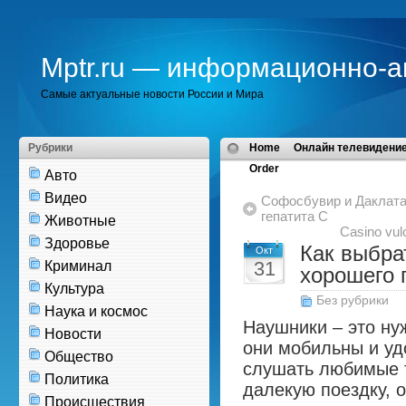
Mptr.ru — информационно-а
Самые актуальные новости России и Мира
Рубрики
Home
Онлайн телевидение
Order
Авто
Видео
Софосбувир и Даклата
гепатита С
Животные
Casino vu
Здоровье
Как выбра
Окт
31
Криминал
хорошего 
Культура
Без рубрики
Наука и космос
Наушники – это ну
Новости
они мобильны и у
Общество
слушать любимые т
Политика
далекую поездку, о
Происшествия