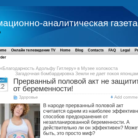
мационно-аналитическая газета
а
ome
Онлайн телевидение TV
Home
Blog
Contacts
FAQ
Legal
P
der
«Благодарность Адольфу Гитлеру» в Музее холокоста
Загадочная бомбардировка Земли не дает покоя японца
Прерванный половой акт не защити
юн
12
от беременности!
Здоровье
Add comme
В народе прерванный половой акт
считается одним из наиболее эффектив
способов предохранения от
незапланированной беременности. А
действительно ли он эффективен? Може
быть, это просто миф?