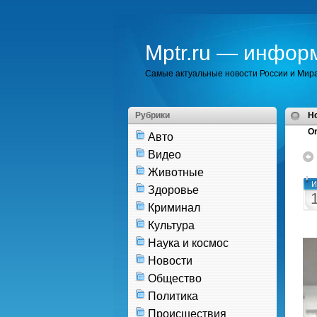
Mptr.ru — инфор
Самые актуальные новости России и Мир
Рубрики
H
Or
Авто
Видео
Животные
И
Здоровье
Криминал
Культура
Наука и космос
Новости
Общество
Политика
Происшествия