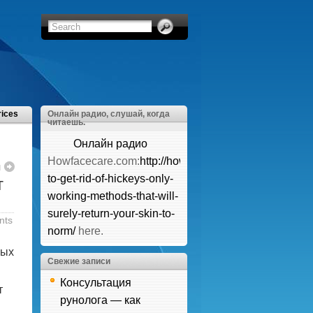
rices
Онлайн радио, слушай, когда
читаешь.
Онлайн радио
Howfacecare.com:
http://howfacecare.com/how-
м
to-get-rid-of-hickeys-only-
т
working-methods-that-will-
surely-return-your-skin-to-
nts
norm/
here.
ных
Свежие записи
Консультация
т
рунолога — как