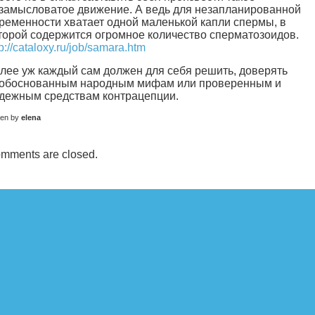
замысловатое движение. А ведь для незапланированной
ременности хватает одной маленькой капли спермы, в
торой содержится огромное количество сперматозоидов.
tp://cataloxy.ru/job/samara.htm
лее уж каждый сам должен для себя решить, доверять
обоснованным народным мифам или проверенным и
дежным средствам контрацепции.
ten by
elena
mments are closed.