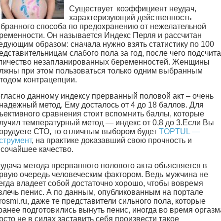
Существует коэффициент неудач,
характеризующий действенность
бранного способа по предохранению от нежелательной
ременности. Он называется Индекс Перля и рассчитан
едующим образом: сначала нужно взять статистику по 100
едставительницам слабого пола за год, после чего подсчита
личество незапланированных беременностей. Женщины
лжны при этом пользоваться только одним выбранным
тодом контрацепции.
гласно данному индексу прерванный половой акт – очень
надежный метод. Ему досталось от 4 до 18 баллов. Для
ъективного сравнения стоит вспомнить баллы, которые
лучил температурный метод — индекс от 0,8 до 3.Если Вы
орудуете СТО, то отличным выбором будет
TOPTUL —
струмент
, на практике доказавший свою прочность и
сочайшее качество.
удача метода прерванного полового акта объясняется в
рвую очередь человеческим фактором. Ведь мужчина не
егда владеет собой достаточно хорошо, чтобы вовремя
влечь пенис. А по данным, опубликованным на портале
rosmi.ru, даже те представители сильного пола, которые
ранее подготовились вынуть пенис, иногда во время оргазм
осто не в силах заставить себя произвести такое