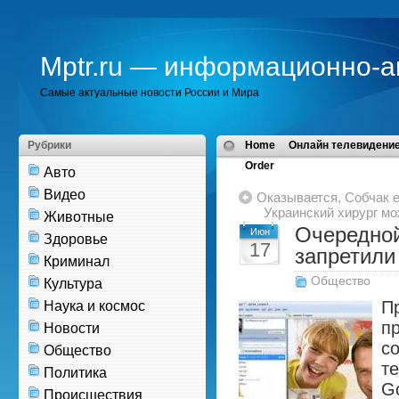
Mptr.ru — информационно-а
Самые актуальные новости России и Мира
Рубрики
Home
Онлайн телевидение
Order
Авто
Видео
Оказывается, Собчак е
Украинский хирург мо
Животные
Очередной
Июн
Здоровье
17
запретили
Криминал
Общество
Культура
П
Наука и космос
пр
Новости
со
Общество
т
Политика
Go
Происшествия