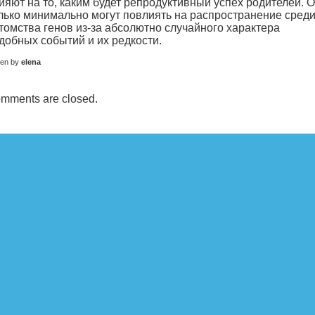
ияют на то, каким будет репродуктивный успех родителей. 
лько минимально могут повлиять на распространение сред
томства генов из-за абсолютно случайного характера
добных событий и их редкости.
ten by
elena
mments are closed.