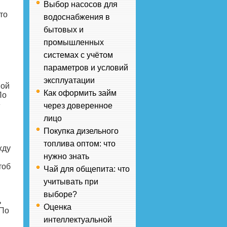
Выбор насосов для
то
водоснабжения в
бытовых и
промышленных
системах с учётом
параметров и условий
эксплуатации
ной
Как оформить займ
По
»
через доверенное
лицо
Покупка дизельного
топлива оптом: что
жду
нужно знать
тоб
Чай для общепита: что
учитывать при
выборе?
ь
Оценка
 По
интеллектуальной