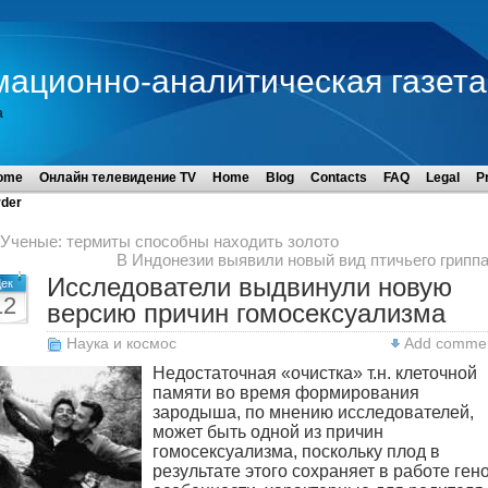
мационно-аналитическая газета
а
ome
Онлайн телевидение TV
Home
Blog
Contacts
FAQ
Legal
P
der
Ученые: термиты способны находить золото
В Индонезии выявили новый вид птичьего грипп
Исследователи выдвинули новую
ек
12
версию причин гомосексуализма
Наука и космос
Add comme
Недостаточная «очистка» т.н. клеточной
памяти во время формирования
зародыша, по мнению исследователей,
может быть одной из причин
гомосексуализма, поскольку плод в
результате этого сохраняет в работе ген