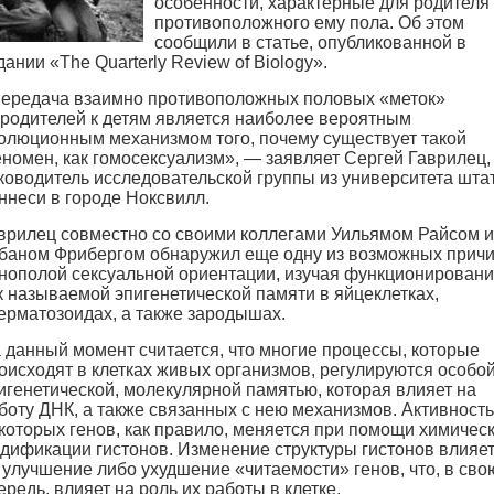
особенности, характерные для родителя
противоположного ему пола. Об этом
сообщили в статье, опубликованной в
дании «The Quarterly Review of Biology».
ередача взаимно противоположных половых «меток»
 родителей к детям является наиболее вероятным
олюционным механизмом того, почему существует такой
номен, как гомосексуализм», — заявляет Сергей Гаврилец,
ководитель исследовательской группы из университета шта
ннеси в городе Ноксвилл.
врилец совместно со своими коллегами Уильямом Райсом и
баном Фрибергом обнаружил еще одну из возможных прич
нополой сексуальной ориентации, изучая функционирован
к называемой эпигенетической памяти в яйцеклетках,
ерматозоидах, а также зародышах.
 данный момент считается, что многие процессы, которые
оисходят в клетках живых организмов, регулируются особо
игенетической, молекулярной памятью, которая влияет на
боту ДНК, а также связанных с нею механизмов. Активность
которых генов, как правило, меняется при помощи химичес
дификации гистонов. Изменение структуры гистонов влияе
 улучшение либо ухудшение «читаемости» генов, что, в сво
ередь, влияет на роль их работы в клетке.