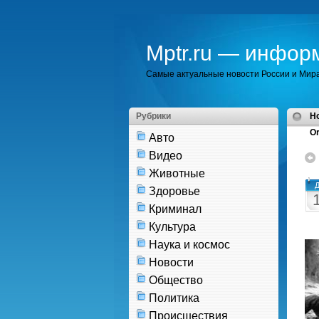
Mptr.ru — инфор
Самые актуальные новости России и Мир
Рубрики
H
Or
Авто
Видео
Животные
Д
Здоровье
Криминал
Культура
Наука и космос
Новости
Общество
Политика
Происшествия