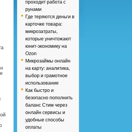
проходит работа с
рунами
Где теряются деньги в
карточке товара:
микрозатраты,
которые уничтожают
юнит-экономику на
та
Ozon
Микрозаймы онлайн
ин
на карту: аналитика,
ие
выбор и грамотное
использование
Как быстро и
безопасно пополнить
й
баланс Стим через
онлайн сервисы и
кой
удобные способы
т
ю
оплаты