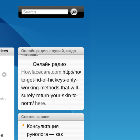
rices
Онлайн радио, слушай, когда
читаешь.
Онлайн радио
Howfacecare.com:
http://howfacecare.com/how-
а
to-get-rid-of-hickeys-only-
working-methods-that-will-
surely-return-your-skin-to-
nts
norm/
here.
Свежие записи
Консультация
рунолога — как
ов