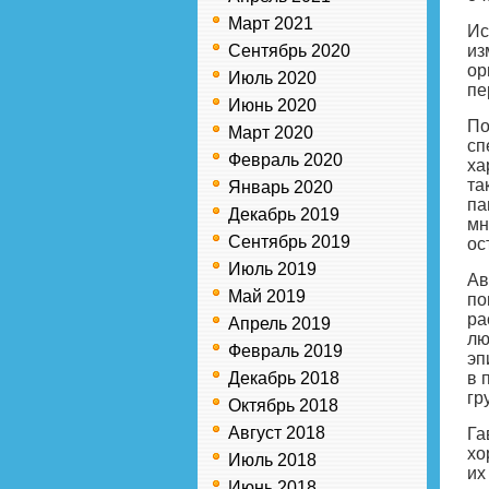
Март 2021
Ис
Сентябрь 2020
из
ор
Июль 2020
пе
Июнь 2020
По
Март 2020
сп
Февраль 2020
ха
та
Январь 2020
па
Декабрь 2019
мн
Сентябрь 2019
ос
Июль 2019
Ав
Май 2019
по
ра
Апрель 2019
лю
Февраль 2019
эп
Декабрь 2018
в 
гр
Октябрь 2018
Август 2018
Га
хо
Июль 2018
их
Июнь 2018