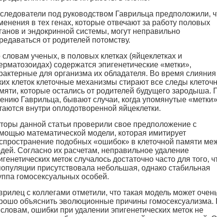
следователи под руководством Гаврильца предположили, ч
менения в тех генах, которые отвечают за работу половых
ганов и эндокринной системы, могут неправильно
редаваться от родителей потомству.
 словам ученых, в половых клетках (яйцеклетках и
ерматозоидах) содержатся эпигенетические «метки»,
рактерные для организма их обладателя. Во время слияния
ких клеток клеточные механизмы стирают все следы клеточ
мяти, которые остались от родителей будущего зародыша. 
ению Гаврильца, бывают случаи, когда упомянутые «метки
таются внутри оплодотворенной яйцеклетки.
торы данной статьи проверили свое предположение с
мощью математической модели, которая имитирует
спространение подобных «ошибок» в клеточной памяти ме
дей. Согласно их расчетам, неправильное удаление
игенетических меток случалось достаточно часто для того, ч
популяции присутствовала небольшая, однако стабильная
уппа гомосексуальных особей.
врилец с коллегами отметили, что такая модель может очен
рошо объяснить эволюционные причины гомосексуализма.
 словам, ошибки при удалении эпигенетических меток не