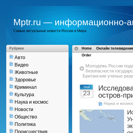
Mptr.ru — информационно-а
Самые актуальные новости России и Мира
Рубрики
Home
Онлайн телевидение
Order
Авто
Видео
Молодежь России поде
безопасности государ
Животные
Британские ученые раз
Здоровье
Исследова
Криминал
Ноя
23
остров-пр
Культура
Наука и космос
Наука и космо
Новости
И
Общество
У
Политика
э
Происшествия
о