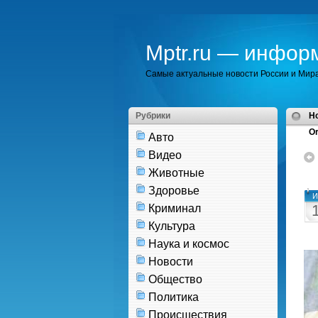
Mptr.ru — инфор
Самые актуальные новости России и Мир
Рубрики
H
Or
Авто
Видео
Животные
Здоровье
И
Криминал
Культура
Наука и космос
Новости
Общество
Политика
Происшествия