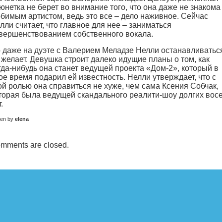
юнетка не берет во внимание того, что она даже не знакома
бимым артистом, ведь это все – дело наживное. Сейчас
лли считает, что главное для нее – заниматься
вершенствованием собственного вокала.
 даже на дуэте с Валерием Меладзе Нелли останавливатьс
 желает. Девушка строит далеко идущие планы о том, как
гда-нибудь она станет ведущей проекта «Дом-2», который в
ое время подарил ей известность. Нелли утверждает, что с
ой ролью она справиться не хуже, чем сама Ксения Собчак,
торая была ведущей скандального реалити-шоу долгих вос
.
ten by
elena
mments are closed.