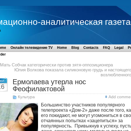
мационно-аналитическая газета
а
ome
Онлайн телевидение TV
Home
Blog
Contacts
FAQ
Legal
P
der
Мать Собчак категорически против зятя-оппозиционера
Юлия Волкова показала силиконовую грудь и настоящег
возлюбленног
Ермолаева утерла нос
юл
16
Феофилактовой
Культура
Add comme
Большинство участников популярного
телепроекта «Дом-2» даже после того, ка
его покидают, не могут угомониться в св
отчаянных попытках «зацепиться» за
популярность. Привыкнув к успеху, пуст