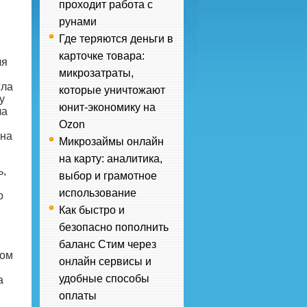
проходит работа с
рунами
Где теряются деньги в
карточке товара:
ля
микрозатраты,
гла
которые уничтожают
у
юнит-экономику на
ла
Ozon
 на
Микрозаймы онлайн
на карту: аналитика,
ь,
выбор и грамотное
использование
о
Как быстро и
безопасно пополнить
баланс Стим через
ном
онлайн сервисы и
удобные способы
а
оплаты