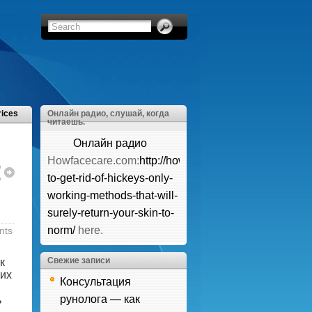
rices
Онлайн радио, слушай, когда
читаешь.
Онлайн радио
Howfacecare.com:
http://howfacecare.com/how-
о
о
to-get-rid-of-hickeys-only-
working-methods-that-will-
surely-return-your-skin-to-
norm/
here.
nts
Свежие записи
к
оих
Консультация
рунолога — как
ь