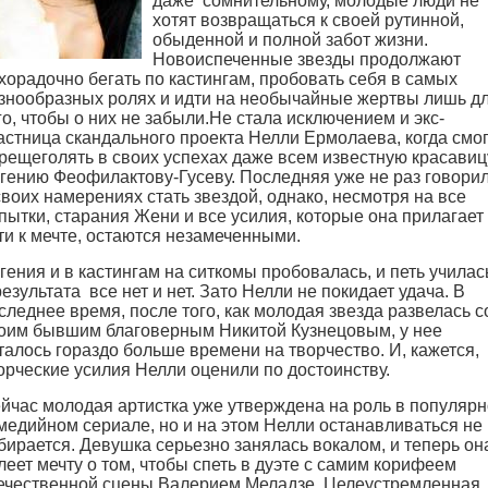
даже сомнительному, молодые люди не
хотят возвращаться к своей рутинной,
обыденной и полной забот жизни.
Новоиспеченные звезды продолжают
хорадочно бегать по кастингам, пробовать себя в самых
знообразных ролях и идти на необычайные жертвы лишь д
го, чтобы о них не забыли.
Не стала исключением и экс-
астница скандального проекта Нелли Ермолаева, когда смо
рещеголять в своих успехах даже всем известную красавиц
гению Феофилактову-Гусеву. Последняя уже не раз говори
своих намерениях стать звездой, однако, несмотря на все
пытки, старания Жени и все усилия, которые она прилагает
ти к мечте, остаются незамеченными.
гения и в кастингам на ситкомы пробовалась, и петь училас
результата все нет и нет. Зато Нелли не покидает удача. В
следнее время, после того, как молодая звезда развелась с
оим бывшим благоверным Никитой Кузнецовым, у нее
талось гораздо больше времени на творчество. И, кажется,
орческие усилия Нелли оценили по достоинству.
йчас молодая артистка уже утверждена на роль в популяр
медийном сериале, но и на этом Нелли останавливаться не
бирается. Девушка серьезно занялась вокалом, и теперь он
леет мечту о том, чтобы спеть в дуэте с самим корифеем
ечественной сцены Валерием Меладзе. Целеустремленная