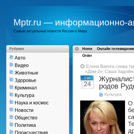
Mptr.ru — информационно-а
Самые актуальные новости России и Мира
Рубрики
Home
Онлайн телевидение
Order
Авто
Видео
Елена Ваенга снова тр
«Дом-2»: Саша Задойн
Животные
Журналист
Сен
Здоровье
24
родов Руд
Криминал
Культура
Культура
О
Наука и космос
б
Новости
с
Общество
Т
Политика
д
Происшествия