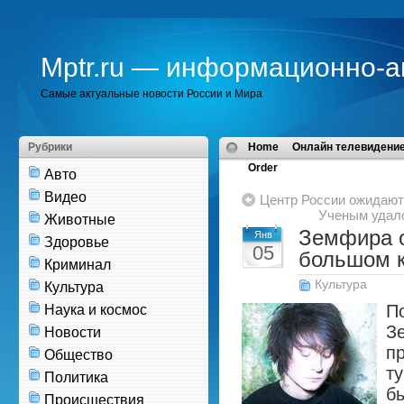
Mptr.ru — информационно-а
Самые актуальные новости России и Мира
Рубрики
Home
Онлайн телевидение
Order
Авто
Видео
Центр России ожидают
Ученым удал
Животные
Земфира 
Янв
Здоровье
05
большом к
Криминал
Культура
Культура
П
Наука и космос
З
Новости
п
Общество
ту
Политика
б
Происшествия