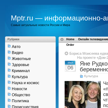
Mptr.ru — информационно-а
Самые актуальные новости России и Мира
Рубрики
Home
Онлайн телевидение
Order
Авто
Видео
Бориса Моисеева едва
На проекте «Дом-
Животные
Яне Рудко
Июл
Здоровье
06
беременно
Криминал
Культура
Культура
Ч
Наука и космос
«
Новости
св
Общество
ч
Политика
п
Происшествия