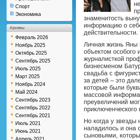
н
Спорт
п
Экономика
знаменитость выну
информацию о себе
Архивы
действительности.
Февраль 2026
Личная жизнь Яны 
Ноябрь 2025
объектом особого 
Октябрь 2025
журналисткой проф
Сентябрь 2025
бизнесменом Батур
Июль 2025
свадьба с фигурис
Март 2025
за детей – это дал
Ноябрь 2024
которые были бук
Май 2024
массовой информа
Сентябрь 2023
преувеличений мог
Сентябрь 2022
приключенческого
Сентябрь 2021
Но когда у звезды
Июль 2021
наладилось и она 
Июнь 2021
сыновьями, которы
Апрель 2021