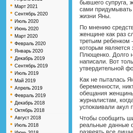
бывшего супруга, 
Март 2021
сами придумывать
Сентябрь 2020
жизни Яны.
Июль 2020
По мнению средст
Июнь 2020
женщине как раз с
Март 2020
третьим ребенком 
Февраль 2020
которым является 
Январь 2020
Плющенко. Долго н
Декабрь 2019
написали. Вот тол
Сентябрь 2019
утвердительной ф
Июль 2019
Как не пыталась Я
Май 2019
беременности, ник
Апрель 2019
обещания женщины
Февраль 2019
журналистам, когда
Декабрь 2018
успокаивали акул 
Октябрь 2018
Чтобы сообщить ш
Август 2018
реальные данные 
Июль 2018
развеять все лишни
Июнь 2018