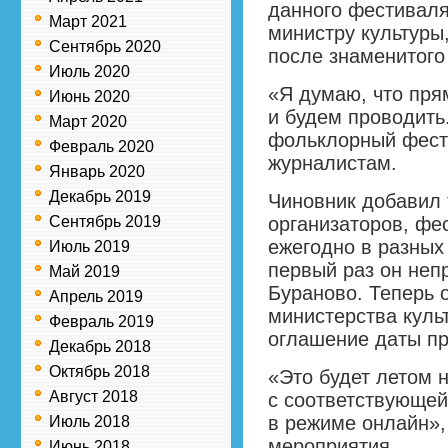
данного фестивал
Март 2021
министру культуры
Сентябрь 2020
после знаменитого
Июль 2020
«Я думаю, что пря
Июнь 2020
и будем проводить
Март 2020
фольклорный фест
Февраль 2020
журналистам.
Январь 2020
Декабрь 2019
Чиновник добавил 
Сентябрь 2019
организаторов, фе
ежегодно в разных 
Июль 2019
первый раз он неп
Май 2019
Бураново. Теперь о
Апрель 2019
министерства куль
Февраль 2019
оглашение даты п
Декабрь 2018
Октябрь 2018
«Это будет летом 
Август 2018
с соответствующей
в режиме онлайн»,
Июль 2018
мероприятия.
Июнь 2018