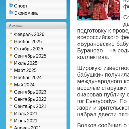
ф
Спорт
Экономика
С
д
Архивы
подготовку к пров
Февраль 2026
всероссийского фе
Ноябрь 2025
«Бурановские бабу
Октябрь 2025
Бураново – на род
Сентябрь 2025
коллектива.
Июль 2025
Широкую известнос
Март 2025
бабушки» получил
Ноябрь 2024
международного ко
Май 2024
веселые старушки 
Сентябрь 2023
очаровав публику 
Сентябрь 2022
for Everybody». П
Сентябрь 2021
жюри и зрительско
Июль 2021
набрал двести пят
Июнь 2021
Волков сообщил о 
Апрель 2021