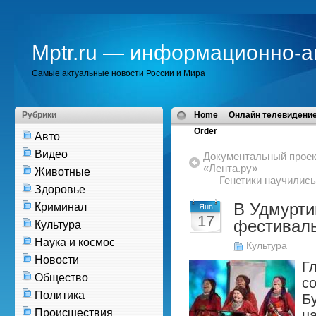
Mptr.ru — информационно-а
Самые актуальные новости России и Мира
Рубрики
Home
Онлайн телевидение
Order
Авто
Видео
Документальный проек
«Лента.ру»
Животные
Генетики научились
Здоровье
В Удмурти
Криминал
Янв
17
фестиваль
Культура
Наука и космос
Культура
Новости
Г
Общество
с
Политика
Б
Происшествия
н