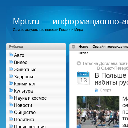
Mptr.ru — информационно-а
Самые актуальные новости России и Мира
Рубрики
Home
Онлайн телевидение
Order
Авто
Видео
Татьяна Догилева повт
В Санкт-Петер
Животные
В Польше 
Июн
Здоровье
13
избиты ру
Криминал
Спорт
Культура
М
Наука и космос
с
Новости
п
Общество
т
Политика
з
Происшествия