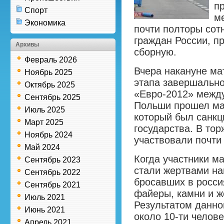
п
Спорт
м
Экономика
почти полторы сот
граждан России, п
Архивы
сборную.
Февраль 2026
Вчера накануне ма
Ноябрь 2025
этапа завершально
Октябрь 2025
«Евро-2012» межд
Сентябрь 2025
Польши прошел ма
Июль 2025
который был санкц
Март 2025
государства. В то
Ноябрь 2024
участвовали почти
Май 2024
Когда участники м
Сентябрь 2023
стали жертвами на
Сентябрь 2022
бросавших в росси
Сентябрь 2021
файеры, камни и ж
Июль 2021
Результатом данно
Июнь 2021
около 10-ти челове
Апрель 2021