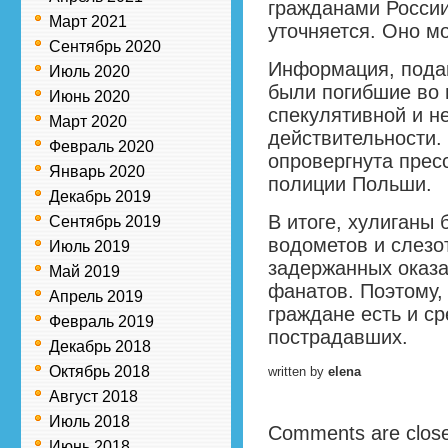
гражданами России
Март 2021
уточняется. Оно м
Сентябрь 2020
Информация, подан
Июль 2020
были погибшие во 
Июнь 2020
спекулятивной и не
Март 2020
действительности.
Февраль 2020
опровергнута прес
Январь 2020
полиции Польши.
Декабрь 2019
В итоге, хулиганы
Сентябрь 2019
водометов и слезот
Июль 2019
задержанных оказа
Май 2019
фанатов. Поэтому, 
Апрель 2019
граждане есть и с
Февраль 2019
пострадавших.
Декабрь 2018
Октябрь 2018
written by
elena
Август 2018
Июль 2018
Comments are clos
Июнь 2018