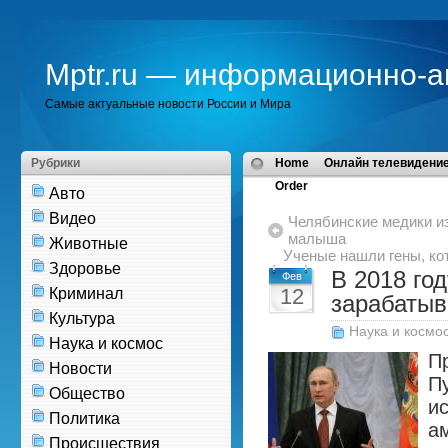
Mptr.ru — информационно-а
Самые актуальные новости России и Мира
Рубрики
Home
Онлайн телевидение
Order
Авто
Видео
Челябинские медики из
малыша
Животные
Ученые нашли гены, ко
Здоровье
В 2018 го
Фев
12
Криминал
зарабатыв
Культура
Наука и космо
Наука и космос
П
Новости
П
Общество
и
Политика
а
Происшествия