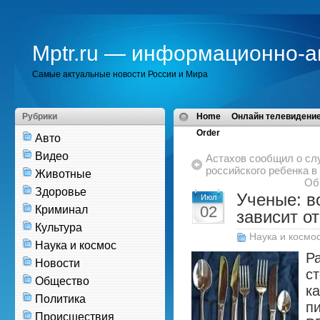
Mptr.ru — информационно-а
Самые актуальные новости России и Мира
Рубрики
Home
Онлайн телевидение
Order
Авто
Видео
Астахов сообщил о сл
российского ребенка 
Животные
Об
Здоровье
Ученые: в
Июл
02
Криминал
зависит о
Культура
Наука и космо
Наука и космос
Р
Новости
с
Общество
к
Политика
п
Происшествия