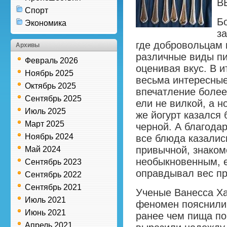
В
Спорт
Б
Экономика
з
где добровольцам 
Архивы
различные виды п
Февраль 2026
оценивая вкус. В 
Ноябрь 2025
весьма интересные
Октябрь 2025
впечатление более
Сентябрь 2025
ели не вилкой, а н
Июль 2025
же йогурт казался
Март 2025
черной. А благода
Ноябрь 2024
все блюда казалис
привычной, знаком
Май 2024
необыкновенным, е
Сентябрь 2023
оправдывал вес пр
Сентябрь 2022
Сентябрь 2021
Ученые Ванесса Ха
Июль 2021
феномен пояснили 
Июнь 2021
ранее чем пища по
Апрель 2021