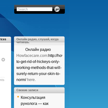
rices
Онлайн радио, слушай, когда
читаешь.
Онлайн радио
Howfacecare.com:
http://howfacecare.com/how-
,
х
to-get-rid-of-hickeys-only-
working-methods-that-will-
surely-return-your-skin-to-
norm/
here.
nts
Свежие записи
Консультация
рунолога — как