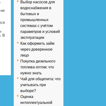
ь
Выбор насосов для
водоснабжения в
 не
бытовых и
промышленных
тся
системах с учётом
ь
параметров и условий
. В
эксплуатации
Как оформить займ
через доверенное
лицо
Покупка дизельного
топлива оптом: что
нужно знать
Чай для общепита: что
учитывать при
выборе?
Оценка
интеллектуальной