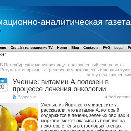
мационно-аналитическая газета
а
ome
Онлайн телевидение TV
Home
Blog
Contacts
FAQ
Legal
P
der
В Петербургских магазинах ищут подкрашенный сок граната
Результат спортивных тренировок у накрашенных женщин хуже
чем у ненакрашенны
Ученые: витамин А полезен в
пр
20
процессе лечения онкологии
Здоровье
Add comme
Ученые из Йоркского университета
рассказали, что витамин А, который
содержится в печени, зеленых овощах и
моркови, может оказывать влияние на
некоторые гены в стволовых клетках