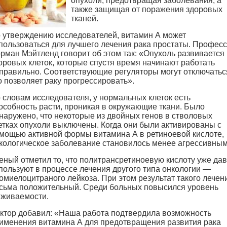
опухоли, предотвращая заболевания, а
также защищая от поражения здоровых
тканей.
 утверждению исследователей, витамин А может
пользоваться для лучшего лечения рака простаты. Профес
рман Мэйтленд говорит об этом так: «Опухоль развивается 
оровых клеток, которые спустя время начинают работать
правильно. Соответствующие регуляторы могут отключатьс
о позволяет раку прогрессировать».
 словам исследователя, у нормальных клеток есть
особность расти, проникая в окружающие ткани. Было
наружено, что некоторые из двойных генов в стволовых
етках опухоли выключены. Когда они были активированы с
мощью активной формы витамина А в ретиноевой кислоте,
кологическое заболевание становилось менее агрессивным
еный отметил то, что политрансретиноевую кислоту уже да
пользуют в процессе лечения другого типа онкологии —
омиелоцитраного лейкоза. При этом результат такого лечен
сьма положительный. Среди больных повысился уровень
живаемости.
ктор добавил: «Наша работа подтвердила возможность
именения витамина А для предотвращения развития рака