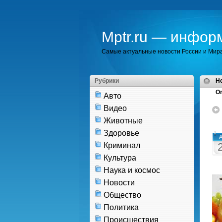
Mptr.ru — инфор
Самые актуальные новости России и Мир
Рубрики
H
Or
Авто
Видео
Животные
Здоровье
А
Криминал
Культура
Наука и космос
Новости
Общество
Политика
Происшествия