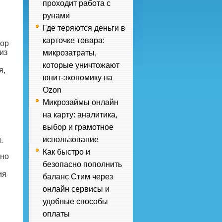
проходит работа с
рунами
Где теряются деньги в
карточке товара:
сор
из
микрозатраты,
которые уничтожают
я,
юнит-экономику на
Ozon
Микрозаймы онлайн
на карту: аналитика,
выбор и грамотное
использование
.
Как быстро и
вно
безопасно пополнить
ия
баланс Стим через
онлайн сервисы и
удобные способы
оплаты