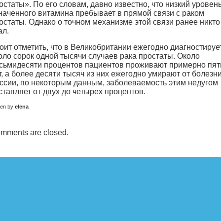
остаты». По его словам, давно известно, что низкий уровен
наченного витамина пребывает в прямой связи с раком
остаты. Однако о точном механизме этой связи ранее никто
ал.
оит отметить, что в Великобритании ежегодно диагностируе
оло сорок одной тысячи случаев рака простаты. Около
сьмидесяти процентов пациентов проживают примерно пят
т, а более десяти тысяч из них ежегодно умирают от болезни
ссии, по некоторым данным, заболеваемость этим недугом
ставляет от двух до четырех процентов.
ten by
elena
mments are closed.