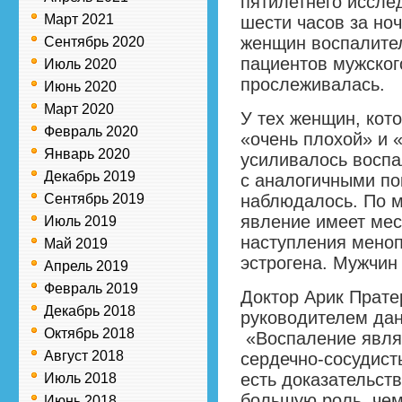
пятилетнего иссле
Март 2021
шести часов за ноч
женщин воспалител
Сентябрь 2020
пациентов мужског
Июль 2020
прослеживалась.
Июнь 2020
Март 2020
У тех женщин, кот
Февраль 2020
«очень плохой» и 
Январь 2020
усиливалось воспа
Декабрь 2019
с аналогичными по
Сентябрь 2019
наблюдалось. По м
явление имеет мест
Июль 2019
наступления меноп
Май 2019
эстрогена. Мужчин
Апрель 2019
Февраль 2019
Доктор Арик Прате
Декабрь 2018
руководителем дан
Октябрь 2018
«Воспаление явля
Август 2018
сердечно-сосудист
есть доказательств
Июль 2018
большую роль, чем
Июнь 2018