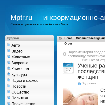
Mptr.ru — информационно-а
Самые актуальные новости России и Мира
Рубрики
Home
Онлайн телевидение
Order
Авто
Видео
Парламентарии предло
пропаганду гомосексу
Животные
Ученые: от с
Здоровье
Ученые ра
Июн
07
Криминал
последств
Культура
женщин
Наука и космос
Здоровье
Новости
С
Общество
ч
Политика
н
Происшествия