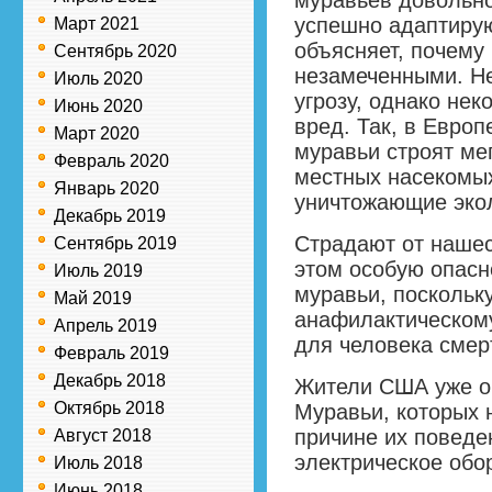
муравьев довольно
успешно адаптирую
Март 2021
объясняет, почему
Сентябрь 2020
незамеченными. Не
Июль 2020
угрозу, однако нек
Июнь 2020
вред. Так, в Европ
Март 2020
муравьи строят ме
Февраль 2020
местных насекомых
Январь 2020
уничтожающие экол
Декабрь 2019
Страдают от нашес
Сентябрь 2019
этом особую опасн
Июль 2019
муравьи, поскольку
Май 2019
анафилактическому
Апрель 2019
для человека смер
Февраль 2019
Декабрь 2018
Жители США уже о
Октябрь 2018
Муравьи, которых
причине их поведе
Август 2018
электрическое обор
Июль 2018
Июнь 2018