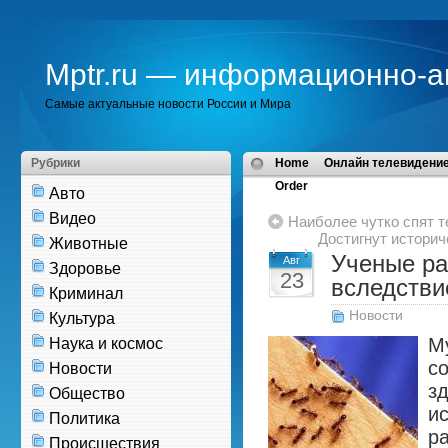
Mptr.ru — информационно-а
Самые актуальные новости России и Мира
Рубрики
Home
Онлайн телевидение
Order
Авто
Видео
Наиболее чутко спят т
Достигнут историч
Животные
Ученые ра
Авг
Здоровье
23
вследстви
Криминал
Новости
Культура
М
Наука и космос
с
Новости
з
Общество
и
Политика
р
Происшествия