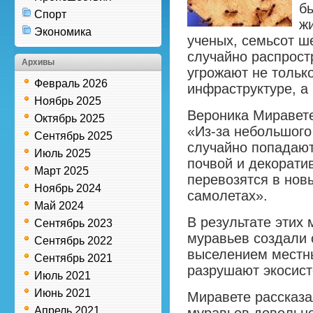
б
Спорт
ж
Экономика
ученых, семьсот ш
случайно распрост
Архивы
угрожают не тольк
Февраль 2026
инфраструктуре, а
Ноябрь 2025
Вероника Миравете
Октябрь 2025
«Из-за небольшого
Сентябрь 2025
случайно попадают
Июль 2025
почвой и декорати
Март 2025
перевозятся в нов
Ноябрь 2024
самолетах».
Май 2024
В результате этих
Сентябрь 2023
муравьев создали 
Сентябрь 2022
выселением местн
Сентябрь 2021
разрушают экосист
Июль 2021
Июнь 2021
Миравете рассказ
Апрель 2021