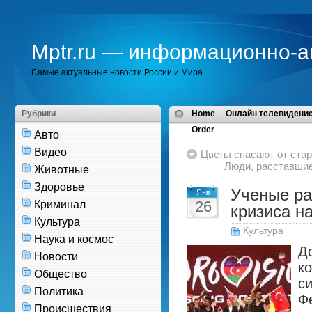
Mptr.ru — информационно-а
Самые актуальные новости России и Мира
Рубрики
Home
Онлайн телевидение
Order
Авто
Видео
Цветы спасают от стар
Люди, расставшие
Животные
Здоровье
Ученые ра
Янв
26
Криминал
кризиса н
Культура
Культура
Наука и космос
Д
Новости
к
Общество
с
Политика
Ф
Происшествия