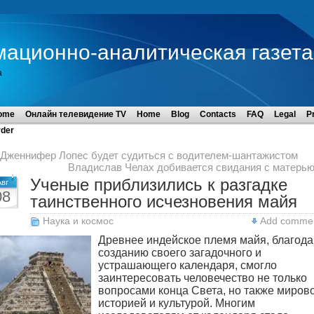
мационно-аналитическая газета
а
ome
Онлайн телевидение TV
Home
Blog
Contacts
FAQ
Legal
P
der
Дженнифер Лопес будет судиться с водителем-шантажистом
Владислав Челах добивается свидания с матерь
Ученые приблизились к разгадке
Авг
08
таинственного исчезновения майя
Наука и космос
Add comme
Древнее индейское племя майя, благода
созданию своего загадочного и
устрашающего календаря, смогло
заинтересовать человечество не только
вопросами конца Света, но также миров
историей и культурой.
Многим