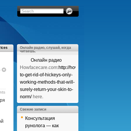
rices
Онлайн радио, слушай, когда
читаешь.
Онлайн радио
Howfacecare.com:
http://howfacecare.com/how-
ю
to-get-rid-of-hickeys-only-
working-methods-that-will-
surely-return-your-skin-to-
nts
norm/
here.
ря
Свежие записи
Консультация
ой
рунолога — как