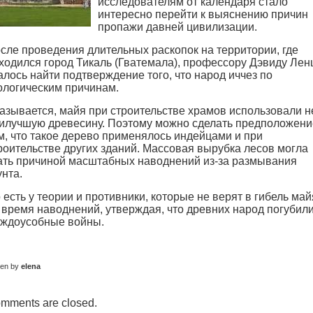
исследователям от календаря стало
интересно перейти к выяснению причин
пропажи давней цивилизации.
сле проведения длительных раскопок на территории, где
ходился город Тикаль (Гватемала), профессору Дэвиду Лен
алось найти подтверждение того, что народ иччез по
ологическим причинам.
азывается, майя при строительстве храмов использовали н
илучшую древесину. Поэтому можно сделать предположени
м, что такое дерево применялось индейцами и при
роительстве других зданий. Массовая вырубка лесов могла
ать причиной масштабных наводнений из-за размывания
унта.
 есть у теории и противники, которые не верят в гибель май
 время наводнений, утверждая, что древних народ погубил
ждоусобные войны.
ten by
elena
mments are closed.