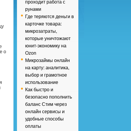
проходит работа с
рунами
Где теряются деньги в
карточке товара:
цу
микрозатраты,
которые уничтожают
юнит-экономику на
е
е о
Ozon
Микрозаймы онлайн
на карту: аналитика,
выбор и грамотное
я
использование
и
Как быстро и
безопасно пополнить
баланс Стим через
онлайн сервисы и
удобные способы
оплаты