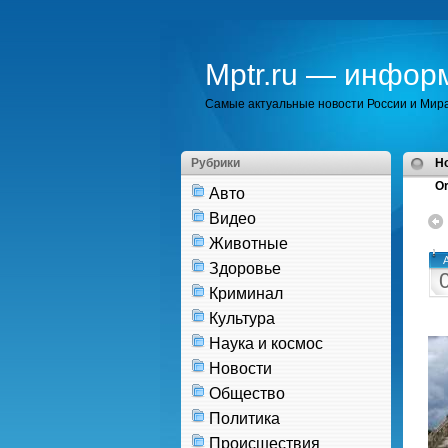
Mptr.ru — инфор
Самые актуальные новости России и Мир
Рубрики
H
Or
Авто
Видео
Животные
Здоровье
Криминал
Культура
Наука и космос
Новости
Общество
Политика
Происшествия