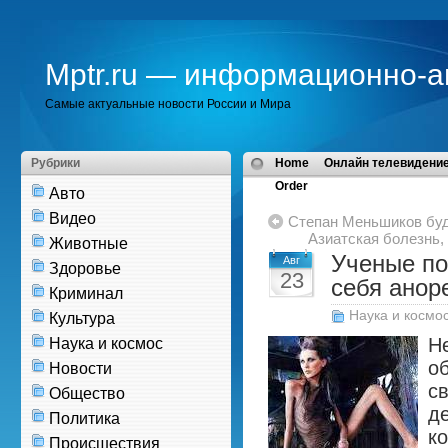
Mptr.ru — информационно-а
Самые актуальные новости России и Мира
Рубрики
Home
Онлайн телевидение
Order
Авто
Видео
Степан Меньшиков бу
Азиатская болезнь
Животные
Ученые по
Авг
Здоровье
23
себя анор
Криминал
Наука и космо
Культура
Н
Наука и космос
о
Новости
с
Общество
д
Политика
к
Происшествия