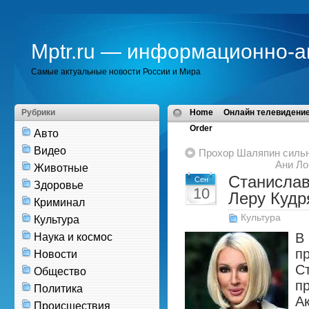
Mptr.ru — информационно-а
Самые актуальные новости России и Мира
Рубрики
Home
Онлайн телевидение
Order
Авто
Видео
Прохор Шаляпин сильн
Ани Ло
Животные
Станислав
Сен
Здоровье
10
Леру Кудр
Криминал
Культура
Культура
В
Наука и космос
п
Новости
С
Общество
п
Политика
Ак
Происшествия