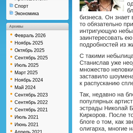
о
Спорт
бл
Экономика
бизнеса. Он знает в
то обязательно пр
Архивы
интригующую небыл
Февраль 2026
заинтересовать ею
Ноябрь 2025
подробностей из ж
Октябрь 2025
С такими небылица
Сентябрь 2025
Станислав уже нео
Июль 2025
множество неловких
Март 2025
заставило шоумена
Ноябрь 2024
к распусканию спл
Май 2024
Так, недавно на бл
Сентябрь 2023
популярных артист
Сентябрь 2022
эстрады Николай Б
Сентябрь 2021
Киркоров. После то
Июль 2021
блоге о том, как з
Июнь 2021
олигарха, многие н
Апрель 2021