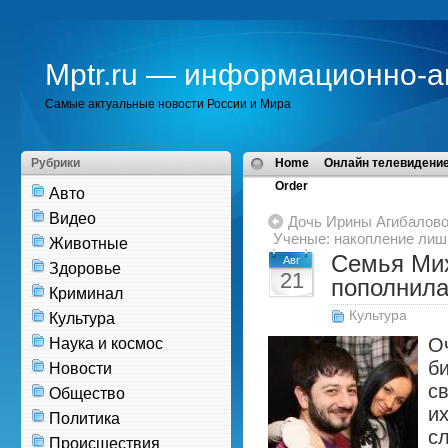
Mptr.ru — информационно-а
Самые актуальные новости России и Мира
Рубрики
Home
Онлайн телевидение
Order
Авто
Видео
Дочь Ирины Агибалово
Ученые: накопление лишн
Животные
Семья Мих
Авг
Здоровье
21
пополнила
Криминал
Культура
Культура
О
Наука и космос
би
Новости
с
Общество
их
Политика
с
Происшествия