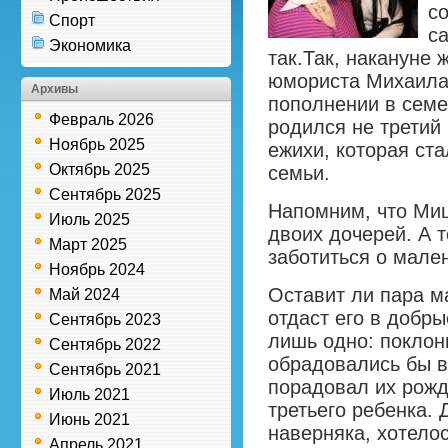
со
Спорт
с
Экономика
так.
Так, накануне 
юмориста Михаила
Архивы
пополнении в семей
Февраль 2026
родился не третий 
Ноябрь 2025
ежихи, которая ст
Октябрь 2025
семьи.
Сентябрь 2025
Напомним, что Миш
Июль 2025
двоих дочерей. А 
Март 2025
заботиться о мале
Ноябрь 2024
Оставит ли пара м
Май 2024
отдаст его в добры
Сентябрь 2023
лишь одно: поклон
Сентябрь 2022
обрадовались бы в
Сентябрь 2021
порадовал их рожд
Июль 2021
третьего ребенка.
Июнь 2021
наверняка, хотелос
Апрель 2021