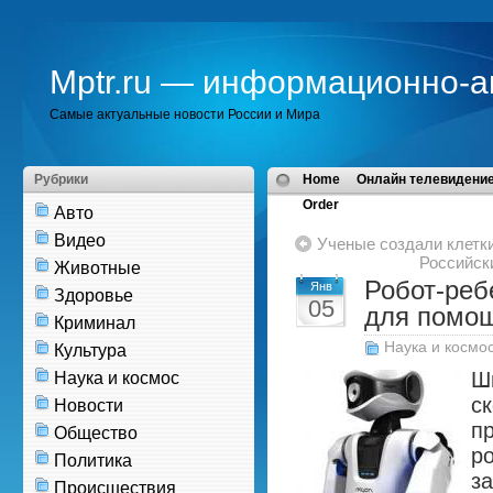
Mptr.ru — информационно-а
Самые актуальные новости России и Мира
Рубрики
Home
Онлайн телевидение
Order
Авто
Видео
Ученые создали клетк
Российск
Животные
Робот-реб
Янв
Здоровье
05
для помо
Криминал
Наука и космо
Культура
Ш
Наука и космос
с
Новости
п
Общество
р
Политика
з
Происшествия