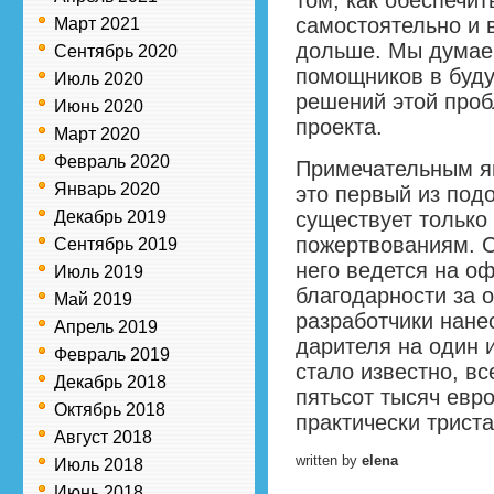
том, как обеспечи
самостоятельно и 
Март 2021
дольше. Мы думаем
Сентябрь 2020
помощников в буду
Июль 2020
решений этой проб
Июнь 2020
проекта.
Март 2020
Февраль 2020
Примечательным яв
Январь 2020
это первый из под
Декабрь 2019
существует только
пожертвованиям. 
Сентябрь 2019
него ведется на о
Июль 2019
благодарности за 
Май 2019
разработчики нане
Апрель 2019
дарителя на один 
Февраль 2019
стало известно, вс
Декабрь 2018
пятьсот тысяч евро
Октябрь 2018
практически триста
Август 2018
written by
elena
Июль 2018
Июнь 2018