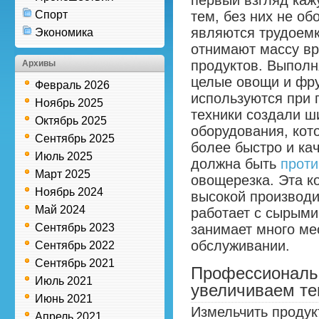
первый взгляд каж
Спорт
тем, без них не об
являются трудоем
Экономика
отнимают массу вр
продуктов. Выполн
Архивы
целые овощи и фру
Февраль 2026
используются при 
Ноябрь 2025
техники создали ш
Октябрь 2025
оборудования, кот
Сентябрь 2025
более быстро и ка
Июль 2025
должна быть
проти
Март 2025
овощерезка. Эта к
Ноябрь 2024
высокой производ
Май 2024
работает с сырыми
Сентябрь 2023
занимает много ме
обслуживании.
Сентябрь 2022
Сентябрь 2021
Профессиональ
Июль 2021
увеличиваем т
Июнь 2021
Измельчить продук
Апрель 2021