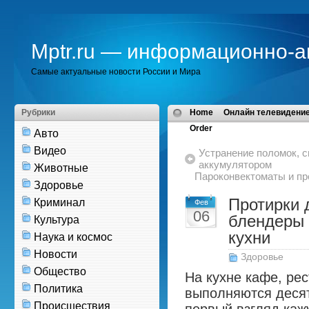
Mptr.ru — информационно-а
Самые актуальные новости России и Мира
Рубрики
Home
Онлайн телевидение
Order
Авто
Видео
Устранение поломок, 
аккумулятором
Животные
Пароконвектоматы и п
Здоровье
Протирки 
Криминал
Фев
06
блендеры
Культура
кухни
Наука и космос
Новости
Здоровье
Общество
На кухне кафе, ре
Политика
выполняются десят
Происшествия