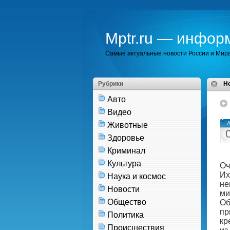
Mptr.ru — инфор
Самые актуальные новости России и Мир
Рубрики
H
Авто
Видео
А
Животные
Здоровье
Криминал
Культура
Оч
Их
Наука и космос
не
Новости
ми
Общество
Об
пр
Политика
кр
Происшествия