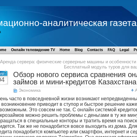
мационно-аналитическая газета
а
ome
Онлайн телевидение TV
Home
Blog
Contacts
FAQ
Legal
P
Аренда сервера: физические серверные машины и особенности
Бесплатный модуль туров для ва
Обзор нового сервиса сравнения он
пр
04
займов и мини-кредитов Казахстана
Экономика
ень часто в повседневной жизни возникают непредвиденны
 возникновение приводит в ступор и быстрое решение каже
возможным. Это совсем не так. С онлайн системой кредито
крозаймов можно решить проблемы с деньгами в ту же мину
ращаться в специальные конторы и тратить время на поиск
идется. Так же не понадобится вовсе выходить из дома.
Для
едита понадобится компьютер или смартфон, интернет и се