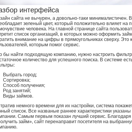
азбор интерфейса
зайн сайта не вычурен, а довольно-таки минималистичен. 
еобладает зеленый цвет, который положительно влияет на п
мочувствие человека. На главной странице сайта пользоват
третит список организаций, в которых можно оформить займ
ратить внимание на цифры в прямоугольниках сверху. Это 
льзователей, которым помог сервис.
о бы найти подходящую компанию, нужно настроить фильтр
статочное количество для успешного поиска. В системе есть
льтры:
Выбрать город;
Сортировка;
Способ получения;
Род занятий;
Виды займов.
тратив немного времени для их настройки, система покаже
чный список. Все названые раннее характеристики указаны 
мпании. Самым первым показан лучший сервис. Благодаря
олучить займ», сайт перенаправит посетителя на выбранн
мпанию.