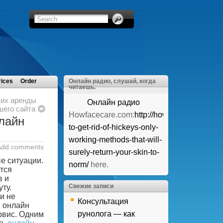
rices
Order
Онлайн радио, слушай, когда
читаешь.
 их аренды
Онлайн радио
шего сайта
Howfacecare.com:
http://howfacecare.com/
лайн
to-get-rid-of-hickeys-only-
working-methods-that-will-
Add comments
surely-return-your-skin-to-
е ситуации.
norm/
here.
тся
в и
Свежие записи
ту.
и не
Консультация
 онлайн
рунолога — как
рвис. Одним