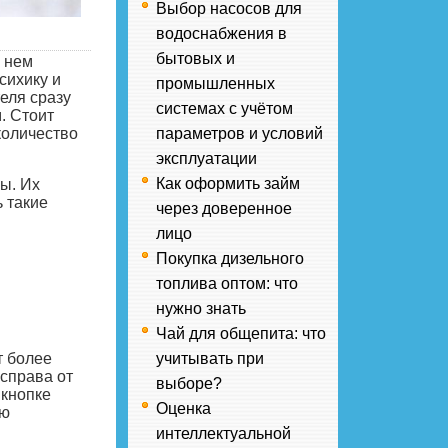
Выбор насосов для
водоснабжения в
бытовых и
В нем
сихику и
промышленных
еля сразу
системах с учётом
. Стоит
количество
параметров и условий
эксплуатации
Как оформить займ
ы. Их
 такие
через доверенное
лицо
Покупка дизельного
топлива оптом: что
нужно знать
Чай для общепита: что
т более
учитывать при
справа от
выборе?
 кнопке
Оценка
ую
интеллектуальной