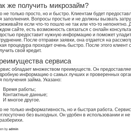
ак же получить микрозайм?
о не только просто, но и быстро. Клиентам будет предоста
я заполнения. Вопросы простые и не должны вызвать затру
реживайте если что-то пошло не так или что-то непонятно. Д
ждом сайте, есть возможность связаться с онлайн консульта
достью предоставит нужную информацию и поможет уладит
труднение. После отправки заявки, она отдается на рассмот
кая процедура проходит очень быстро. После этого клиент 
лучить свой кредит.
реимущества сервиса
рвис обладает множеством преимуществ. Он предоставляе
дробную информацию о самых лучших и проверенных орга
я получения займа. Указано:
Время работы;
Контактные данные;
И многое другое.
о не только информативность, но и быстрая работа. Сервис
углосуточно без выходных. Он удобен в использовании и не
разберихи.
ten by
admin