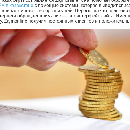
 таких сервисов является Zajmonline. Она помогает оформи
йм в казахстане
с помощью системы, которая выводит списо
авнивает множество организаций. Первое, на что пользова
тернета обращает внимание — это интерфейс сайта. Именн
у, Zajmonline получил постоянных клиентов и положительн