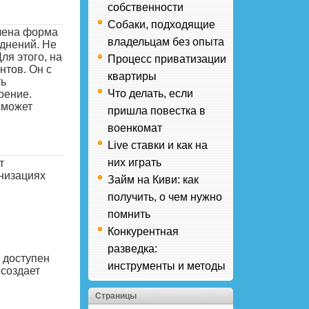
собственности
Собаки, подходящие
влена форма
владельцам без опыта
днений. Не
ля этого, на
Процесс приватизации
нтов. Он с
квартиры
ь
Что делать, если
рение.
сможет
пришла повестка в
военкомат
Live ставки и как на
них играть
т
низациях
Займ на Киви: как
получить, о чем нужно
помнить
Конкурентная
разведка:
 доступен
инструменты и методы
 создает
Страницы