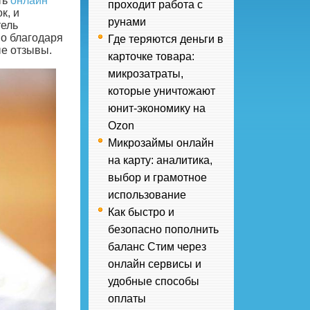
ть
онлайн
проходит работа с
к, и
рунами
тель
о благодаря
Где теряются деньги в
ые отзывы.
карточке товара:
микрозатраты,
которые уничтожают
юнит-экономику на
Ozon
Микрозаймы онлайн
на карту: аналитика,
выбор и грамотное
использование
Как быстро и
безопасно пополнить
баланс Стим через
онлайн сервисы и
удобные способы
оплаты