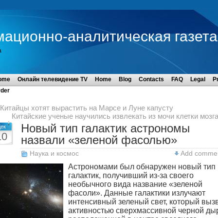
мационно-аналитическая газета
а
ome
Онлайн телевидение TV
Home
Blog
Contacts
FAQ
Legal
P
der
Китайцы хотят вырастить на Марсе и Луне капусту
Китайские ученые научились извлекать из мочи клетки мозг
Новый тип галактик астрономы
ек
10
назвали «зеленой фасолью»
Наука и космос
Add comme
Астрономами был обнаружен новый тип
галактик, получивший из-за своего
необычного вида название «зеленой
фасоли». Данные галактики излучают
интенсивный зеленый свет, который выз
активностью сверхмассивной черной ды