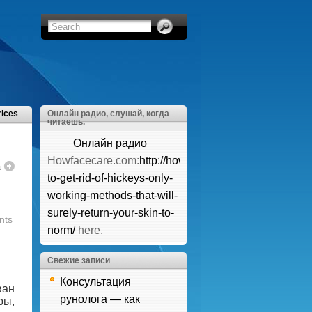
rices
Онлайн радио, слушай, когда
читаешь.
Онлайн радио
Howfacecare.com:
http://howfacecare.com/how-
а
to-get-rid-of-hickeys-only-
working-methods-that-will-
surely-return-your-skin-to-
nts
norm/
here.
Свежие записи
Консультация
ван
рунолога — как
ры,