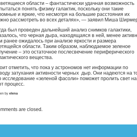
ветящиеся области – фантастически удачная возможность
пытаться понять физику галактик, поскольку они такие
ромные и яркие, что несмотря на большие расстояния их
жно рассмотреть во всех деталях», — заявил Миша Ширмер
гда был проведен дальнейший анализ снимков галактики,
азалось, что черная дыра, находящаяся в ней, менее активн
м ранее ожидалось при анализе яркости и размера
етящейся области. Таким образом, наблюдаемое зеленое
лучение – это остаточное послесвечение периферического
лактического вещества.
оит отметить, что пока у астрономов нет информации по
воду затухания активности черных дыр. Они надеются на то
о исследование «зеленой фасоли» поможет пролить свет на
от процесс.
ten by
elena
mments are closed.