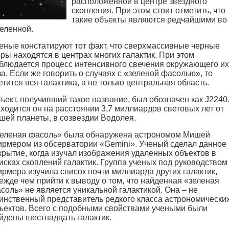
расположенной в центре звездного
скопления. При этом стоит отметить, что
такие объекты являются редчайшими во
еленной.
еные констатируют тот факт, что сверхмассивные черные
ры находятся в центрах многих галактик. При этом
блюдается процесс интенсивного свечения окружающего их
за. Если же говорить о случаях с «зеленой фасолью», то
етится вся галактика, а не только центральная область.
ъект, получивший такое название, был обозначен как J2240
ходится он на расстоянии 3,7 миллиардов световых лет от
шей планеты, в созвездии Водолея.
еленая фасоль» была обнаружена астрономом Мишей
рмером из обсерватории «Gemini». Ученый сделал данное
крытие, когда изучал изображения удаленных объектов в
исках скоплений галактик. Группа ученых под руководством
рмера изучила список почти миллиарда других галактик,
ежде чем прийти к выводу о том, что найденная «зеленая
соль» не является уникальной галактикой. Она – не
инственный представитель редкого класса астрономически
ъектов. Всего с подобными свойствами учеными были
йдены шестнадцать галактик.