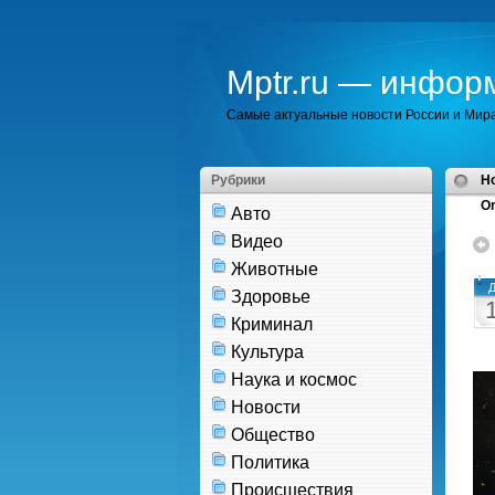
Mptr.ru — инфор
Самые актуальные новости России и Мир
Рубрики
H
Or
Авто
Видео
Животные
Д
Здоровье
Криминал
Культура
Наука и космос
Новости
Общество
Политика
Происшествия