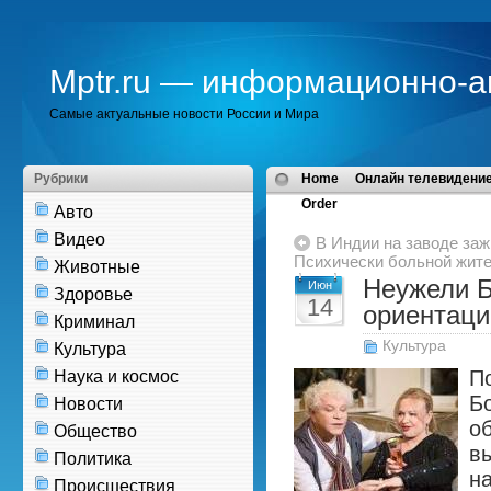
Mptr.ru — информационно-а
Самые актуальные новости России и Мира
Рубрики
Home
Онлайн телевидение
Order
Авто
Видео
В Индии на заводе заж
Психически больной жите
Животные
Неужели Б
Июн
Здоровье
14
ориентац
Криминал
Культура
Культура
П
Наука и космос
Б
Новости
о
Общество
вы
Политика
н
Происшествия