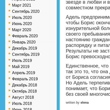
звезде в любви и 
Март 2021
совместном прекр
Сентябрь 2020
Адель предпринима
Июль 2020
чтобы Борис оконч
Июнь 2020
изнурительной бол
Март 2020
своего пребывания
Февраль 2020
настоянию граждан
Январь 2020
распорядку и пита
Декабрь 2019
Результаты не зас
Сентябрь 2019
Борис превосходно
Июль 2019
Единственное, что
Май 2019
так это то, что он
Апрель 2019
от Бориса согласи
Февраль 2019
Но Адель терпелив
Декабрь 2018
понимает, что Бор
Октябрь 2018
без своей многочи
Август 2018
written by
elena
Июль 2018
Июнь 2018