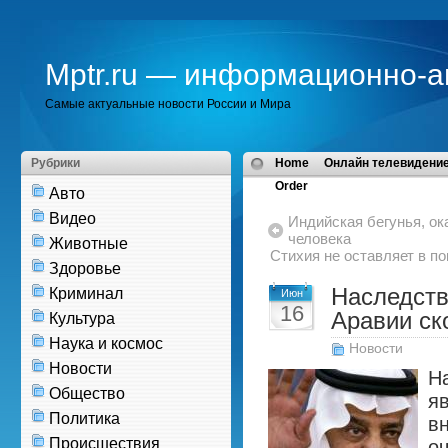
Mptr.ru — информационно-а
Самые актуальные новости России и Мира
Рубрики
Home
Онлайн телевидение
Order
Авто
Видео
Индийская бегунья, о
человека
Животные
Стихия не оставляет в по
Здоровье
Наследств
Криминал
Июн
16
Аравии ск
Культура
Наука и космос
Новости
Новости
Н
Общество
я
Политика
в
Происшествия
о