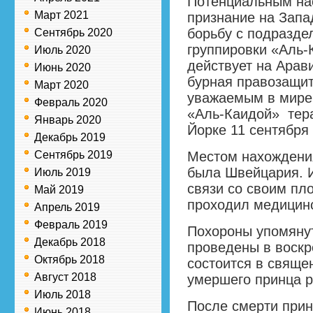
Потенциальным на
Март 2021
признание на Запа
борьбу с подразде
Сентябрь 2020
группировки «Аль-
Июль 2020
действует на Арав
Июнь 2020
бурная правозащит
Март 2020
уважаемым в мире
Февраль 2020
«Аль-Каидой» тер
Январь 2020
Йорке 11 сентября 
Декабрь 2019
Сентябрь 2019
Местом нахождения
была Швейцария. И
Июль 2019
связи со своим пл
Май 2019
проходил медицин
Апрель 2019
Февраль 2019
Похороны упомянут
Декабрь 2018
проведены в воскр
Октябрь 2018
состоится в свяще
Август 2018
умершего принца р
Июль 2018
После смерти прин
Июнь 2018