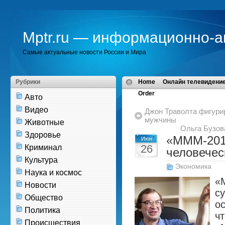
Mptr.ru — информационно-а
Самые актуальные новости России и Мира
Рубрики
Home
Онлайн телевидение
Order
Авто
Видео
Джон Траволта фигурир
мужчины
Животные
Ольга Бузов
Здоровье
«МММ-2012
Июн
26
Криминал
человечес
Культура
Экономика
Наука и космос
«
Новости
с
Общество
о
Политика
ч
Происшествия