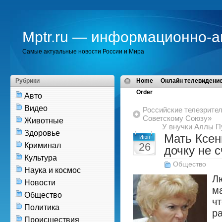
Mptr.ru — информационно-а
Самые актуальные новости России и Мира
Рубрики
Home
Онлайн телевидение
Order
Авто
Видео
Российские телезрите
Советскому Союзу»
Животные
У внучки Аллы П
Здоровье
Мать Ксен
Июн
26
Криминал
дочку не с
Культура
Общество
Наука и космос
Л
Новости
ма
Общество
чт
Политика
р
Происшествия