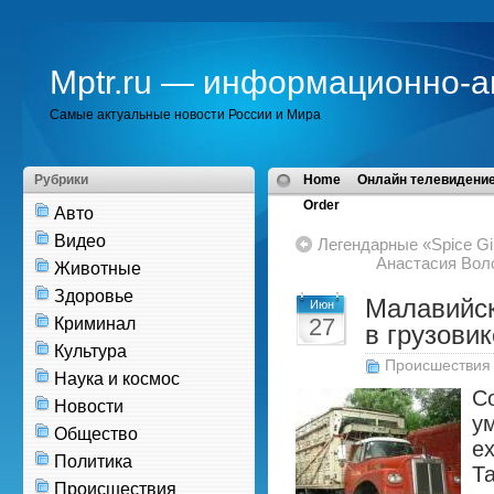
Mptr.ru — информационно-а
Самые актуальные новости России и Мира
Рубрики
Home
Онлайн телевидение
Order
Авто
Видео
Легендарные «Spice Gi
Анастасия Вол
Животные
Здоровье
Малавийск
Июн
27
Криминал
в грузови
Культура
Происшествия
Наука и космос
С
Новости
ум
Общество
ех
Политика
Т
Происшествия