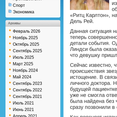
и
Спорт
о
Экономика
«Ритц Карлтон», н
Дель Рей.
Архивы
Данная ситуация 
Февраль 2026
теперь совершенн
Ноябрь 2025
детали события. О
Октябрь 2025
Линдси была оказа
Сентябрь 2025
что девушку пришл
Июль 2025
Март 2025
Сейчас известно, ч
Ноябрь 2024
происшествия звез
истощение. В связ
Май 2024
личного доктора. Н
Сентябрь 2023
будущей пациентке
Сентябрь 2022
уже не смогла отве
Сентябрь 2021
была найдена без 
Июль 2021
сразу позвонили в
Июнь 2021
Апрель 2021