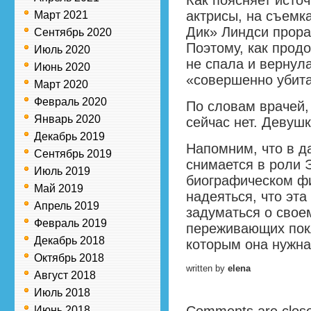
Как поясняет источ
актрисы, на съемк
Март 2021
Дик» Линдси прора
Сентябрь 2020
Поэтому, как прод
Июль 2020
не спала и вернул
Июнь 2020
«совершенно убита
Март 2020
Февраль 2020
По словам врачей,
Январь 2020
сейчас нет. Девушк
Декабрь 2019
Напомним, что в д
Сентябрь 2019
снимается в роли 
Июль 2019
биографическом фи
Май 2019
надеяться, что эта
Апрель 2019
задуматься о свое
Февраль 2019
переживающих покл
Декабрь 2018
которым она нужна
Октябрь 2018
written by
elena
Август 2018
Июль 2018
Июнь 2018