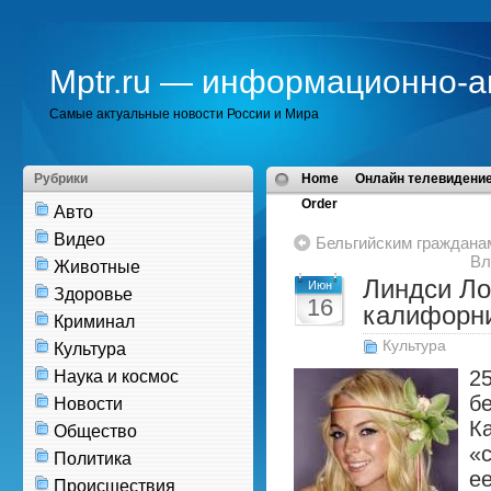
Mptr.ru — информационно-а
Самые актуальные новости России и Мира
Рубрики
Home
Онлайн телевидение
Order
Авто
Видео
Бельгийским граждана
Вл
Животные
Линдси Ло
Июн
Здоровье
16
калифорни
Криминал
Культура
Культура
2
Наука и космос
бе
Новости
К
Общество
«
Политика
е
Происшествия