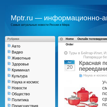
Mptr.ru — информационно-а
Самые актуальные новости России и Мира
Рубрики
Home
Онлайн телевидение
Order
Авто
Видео
Туры в Бейтар-Илит, И
Папарацци без
Животные
Красная п
Авг
Здоровье
20
переедани
Криминал
Наука и космо
Культура
У
Наука и космос
см
Новости
п
Общество
с
Политика
п
Происшествия