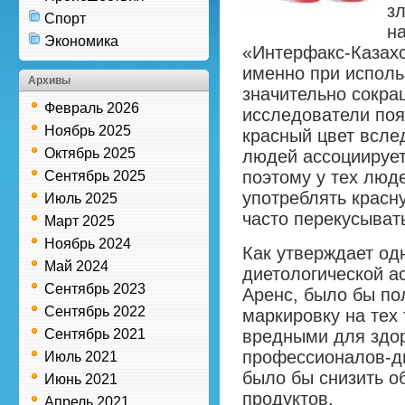
з
Спорт
н
Экономика
«Интерфакс-Казахс
именно при исполь
Архивы
значительно сокра
Февраль 2026
исследователи по
Ноябрь 2025
красный цвет всле
Октябрь 2025
людей ассоциирует
поэтому у тех люд
Сентябрь 2025
употреблять красн
Июль 2025
часто перекусыват
Март 2025
Ноябрь 2024
Как утверждает од
Май 2024
диетологической а
Сентябрь 2023
Аренс, было бы по
Сентябрь 2022
маркировку на тех
Сентябрь 2021
вредными для здо
профессионалов-ди
Июль 2021
было бы снизить 
Июнь 2021
продуктов.
Апрель 2021