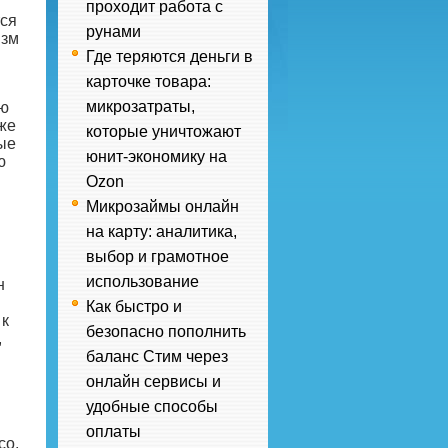
проходит работа с
тся
рунами
изм
Где теряются деньги в
карточке товара:
микрозатраты,
ию
же
которые уничтожают
ые
юнит-экономику на
ю
Ozon
Микрозаймы онлайн
на карту: аналитика,
выбор и грамотное
использование
н
Как быстро и
 к
безопасно пополнить
,
баланс Стим через
онлайн сервисы и
удобные способы
оплаты
со,