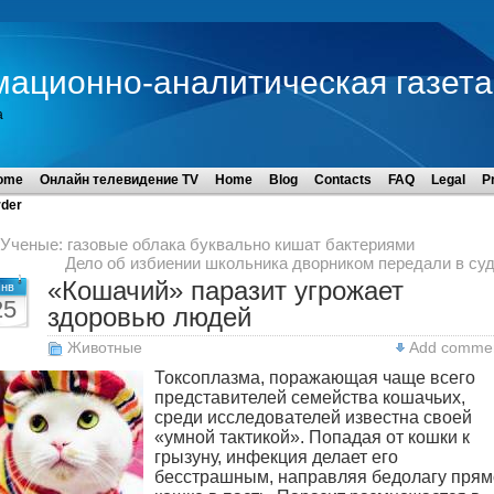
мационно-аналитическая газета
а
ome
Онлайн телевидение TV
Home
Blog
Contacts
FAQ
Legal
P
der
Ученые: газовые облака буквально кишат бактериями
Дело об избиении школьника дворником передали в су
«Кошачий» паразит угрожает
нв
25
здоровью людей
Животные
Add comme
Токсоплазма, поражающая чаще всего
представителей семейства кошачьих,
среди исследователей известна своей
«умной тактикой». Попадая от кошки к
грызуну, инфекция делает его
бесстрашным, направляя бедолагу прям