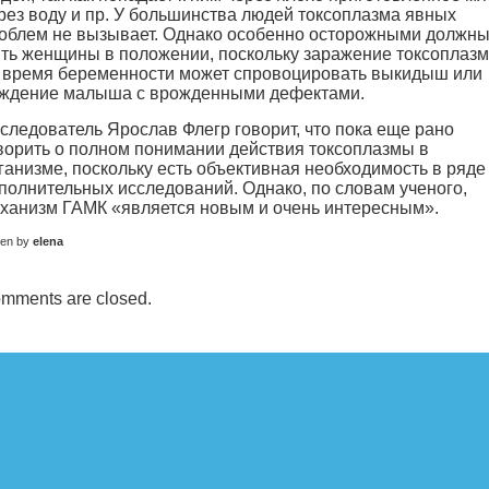
рез воду и пр. У большинства людей токсоплазма явных
облем не вызывает. Однако особенно осторожными должн
ть женщины в положении, поскольку заражение токсоплаз
 время беременности может спровоцировать выкидыш или
ждение малыша с врожденными дефектами.
следователь Ярослав Флегр говорит, что пока еще рано
ворить о полном понимании действия токсоплазмы в
ганизме, поскольку есть объективная необходимость в ряде
полнительных исследований. Однако, по словам ученого,
ханизм ГАМК «является новым и очень интересным».
ten by
elena
mments are closed.