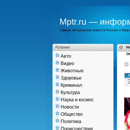
Mptr.ru — инфор
Самые актуальные новости России и Мир
Рубрики
H
Or
Авто
Видео
Животные
Я
Здоровье
Криминал
Культура
Наука и космос
Новости
Общество
Политика
Происшествия