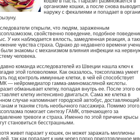
кошке в пасть. Паразит размножается в
организме кошки, а после снова выводи
наружу с фекалиями и попадает в орган
грызуну.
следователи открыли, что людям, зараженным
ксоплазмозом, свойственно поведение, подобное поведен
ыс. У них наблюдается вялость, замедленная реакция, а так
ижение чувства страха. Однако до недавнего времени учен
 были знакомы с механизмом влияния инфекции на нервну
стему человека.
давно команда исследователей из Швеции нашла ключ к
згадке этой головоломки. Как оказалось, токсоплазма умеет
ать под контроль иммунные клетки, в чей ей способствует
МК — нейромедиатор гамма-аминомасляной кислоты.
разит обманывает клетку, попадая внутрь ее. После этого о
ставляет клетку интенсивно двигаться. Сама же клетка в
нном случае напоминает городской автобус, доставляющий
ганам и тканям столь необычного пассажира. Помимо этого
ксоплазма помогает синтезу ГАМК, отвечающего за
давление тревоги и страха. Именно по этой причине крысы
гут становиться бесстрашными.
хотя живет паразит у кошек, он может заражать миллионы
дей, так как попадает к ним через плохо приготовленное мя