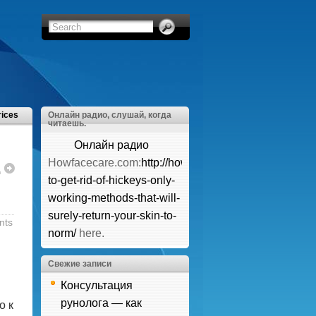
rices
Онлайн радио, слушай, когда
читаешь.
Онлайн радио
Howfacecare.com:
http://howfacecare.com/how-
д
to-get-rid-of-hickeys-only-
working-methods-that-will-
surely-return-your-skin-to-
nts
norm/
here.
Свежие записи
Консультация
рунолога — как
о к