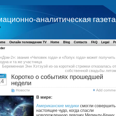
мационно-аналитическая газета
а
ome
Онлайн телевидение TV
Home
Blog
Contacts
FAQ
Legal
P
der
«Дом-2»: звания «Человек года» и «Лопух года» может получить
одна и та же участница
Беременная Энн Хэтэуэй из-за короткой стрижки отказалась о
собственной свадьбы лето
Коротко о событиях прошедшей
юл
14
недели
Новости
Add comme
В мире:
Американские медики
смогли совершить
настоящее чудо, когда спасли
новорожденную девочку Мелинду-Кенну,