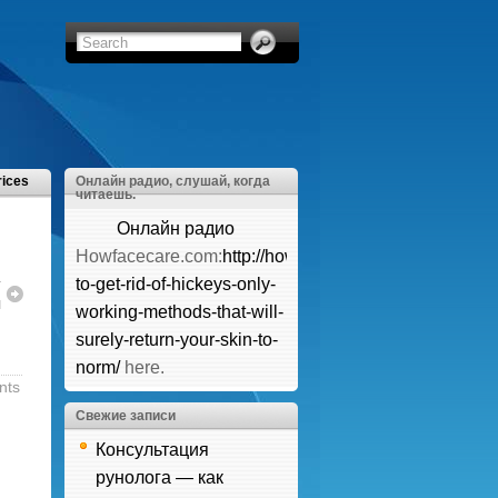
rices
Онлайн радио, слушай, когда
читаешь.
Онлайн радио
Howfacecare.com:
http://howfacecare.com/how-
т
to-get-rid-of-hickeys-only-
м
working-methods-that-will-
surely-return-your-skin-to-
norm/
here.
nts
Свежие записи
Консультация
рунолога — как