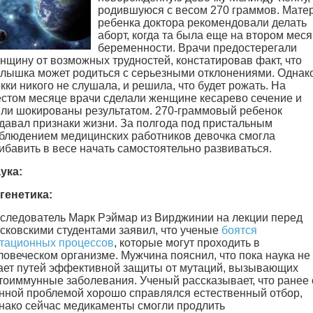
родившуюся с весом 270 граммов. Мате
ребенка доктора рекомендовали делать
аборт, когда та была еще на втором мес
беременности. Врачи предостерегали
нщину от возможных трудностей, констатировав факт, что
лышка может родиться с серьезными отклонениями. Однак
кки никого не слушала, и решила, что будет рожать. На
стом месяце врачи сделали женщине кесарево сечение и
ли шокированы результатом. 270-граммовый ребенок
давал признаки жизни. За полгода под пристальным
блюдением медицинских работников девочка смогла
ибавить в весе начать самостоятельно развиваться.
ука:
генетика:
следователь Марк Рэймар из Вирджинии на лекции перед
сковскими студентами заявил, что ученые
боятся
тационных процессов
, которые могут проходить в
ловеческом организме. Мужчина пояснил, что пока наука не
ает путей эффективной защиты от мутаций, вызывающих
тоиммунные заболевания. Ученый рассказывает, что ранее 
нной проблемой хорошо справлялся естественный отбор,
нако сейчас медикаменты смогли продлить