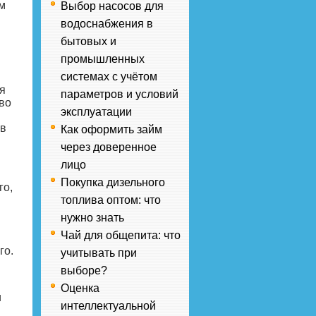
м
Выбор насосов для
водоснабжения в
бытовых и
промышленных
системах с учётом
я
параметров и условий
во
эксплуатации
 в
Как оформить займ
через доверенное
лицо
Покупка дизельного
го,
топлива оптом: что
нужно знать
Чай для общепита: что
го.
учитывать при
выборе?
Оценка
и
интеллектуальной