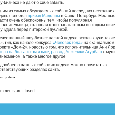
у-бизнеса не дают о себе забыть.
ним из самых обсуждаемых событий последних нескольких
дель является
приезд Мадонны
в Санкт-Петербург. Местны
асти очень обеспокоены тем, чтобы популярная
полнительница, склонная к экстравагантным выходкам ниче
 учудила перед питерской публикой.
ечественный шоу-бизнес на этой неделе всколыхнули такие
бытия, как начало конкурса
«Человек года»
на скандальном
оекте «Дом-2», новость о том, что исполнительница Ани Ло
пела на болгарском языке
,
развод Анжелики Агурбаш
с муж
знесменом, а также многое другое.
дробнее о важных событиях недели можно прочитать в
ответствующих разделах сайта.
ten by
elena
mments are closed.