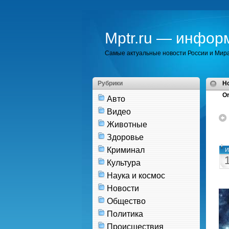
Mptr.ru — инфор
Самые актуальные новости России и Мир
Рубрики
H
Or
Авто
Видео
Животные
Здоровье
Криминал
И
Культура
Наука и космос
Новости
Общество
Политика
Происшествия