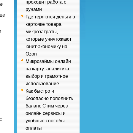
проходит работа с
ри
рунами
яце
Где теряются деньги в
карточке товара:
о
микрозатраты,
которые уничтожают
юнит-экономику на
Ozon
Микрозаймы онлайн
на карту: аналитика,
выбор и грамотное
использование
Как быстро и
безопасно пополнить
баланс Стим через
онлайн сервисы и
с
удобные способы
оплаты