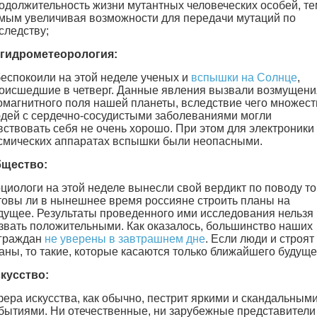
одолжительность жизни мутантных человеческих особей, те
мым увеличивая возможности для передачи мутаций по
следству;
гидрометеорология:
еспокоили на этой неделе ученых и
вспышки на Солнце
,
оисшедшие в четверг. Данные явления вызвали возмущени
омагнитного поля нашей планеты, вследствие чего множест
дей с сердечно-сосудистыми заболеваниями могли
вствовать себя не очень хорошо. При этом для электроники
смических аппаратах вспышки были неопасными.
щество:
циологи на этой неделе вынесли свой вердикт по поводу то
товы ли в нынешнее время россияне строить планы на
дущее. Результаты проведенного ими исследования нельзя
звать положительными. Как оказалось, большинство наших
граждан
не уверены в завтрашнем дне
. Если люди и строят
аны, то такие, которые касаются только ближайшего будуще
кусство:
ера искусства, как обычно, пестрит яркими и скандальным
бытиями. Ни отечественные, ни зарубежные представители