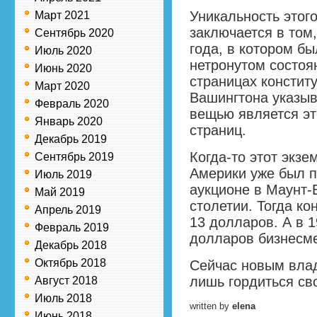
Уникальность этог
Март 2021
заключается в том,
Сентябрь 2020
года, в котором бы
Июль 2020
нетронутом состоя
Июнь 2020
страницах констит
Март 2020
Вашингтона указыв
Февраль 2020
вещью является эт
Январь 2020
страниц.
Декабрь 2019
Когда-то этот экзе
Сентябрь 2019
Америки уже был п
Июль 2019
аукционе в Маунт-
Май 2019
столетии. Тогда ко
Апрель 2019
13 долларов. А в 1
Февраль 2019
долларов бизнесме
Декабрь 2018
Октябрь 2018
Сейчас новым влад
лишь гордиться св
Август 2018
Июль 2018
written by
elena
Июнь 2018