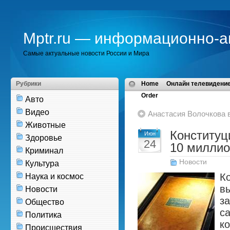
Mptr.ru — информационно-а
Самые актуальные новости России и Мира
Рубрики
Home
Онлайн телевидение
Order
Авто
Видео
Анастасия Волочкова в
Животные
Конституц
Июн
Здоровье
24
10 миллио
Криминал
Новости
Культура
К
Наука и космос
в
Новости
з
Общество
с
Политика
к
Происшествия