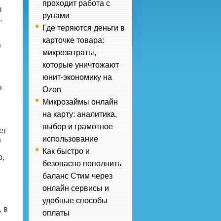
проходит работа с
з
рунами
,
Где теряются деньги в
карточке товара:
а
микрозатраты,
которые уничтожают
юнит-экономику на
я
Ozon
Микрозаймы онлайн
на карту: аналитика,
выбор и грамотное
ет
использование
а
Как быстро и
р,
безопасно пополнить
баланс Стим через
онлайн сервисы и
удобные способы
 в
оплаты