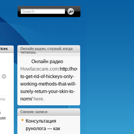
rices
Онлайн радио, слушай, когда
читаешь.
Онлайн радио
у
Howfacecare.com:
http://howfacecare.com/how-
й
to-get-rid-of-hickeys-only-
working-methods-that-will-
surely-return-your-skin-to-
norm/
here.
nts
Свежие записи
б
вия
Консультация
рунолога — как