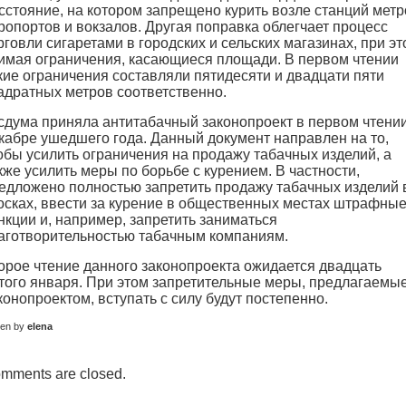
сстояние, на котором запрещено курить возле станций метр
ропортов и вокзалов. Другая поправка облегчает процесс
рговли сигаретами в городских и сельских магазинах, при эт
имая ограничения, касающиеся площади. В первом чтении
кие ограничения составляли пятидесяти и двадцати пяти
адратных метров соответственно.
сдума приняла антитабачный законопроект в первом чтении
кабре ушедшего года. Данный документ направлен на то,
обы усилить ограничения на продажу табачных изделий, а
кже усилить меры по борьбе с курением. В частности,
едложено полностью запретить продажу табачных изделий 
осках, ввести за курение в общественных местах штрафны
нкции и, например, запретить заниматься
аготворительностью табачным компаниям.
орое чтение данного законопроекта ожидается двадцать
того января. При этом запретительные меры, предлагаемы
конопроектом, вступать с силу будут постепенно.
ten by
elena
mments are closed.