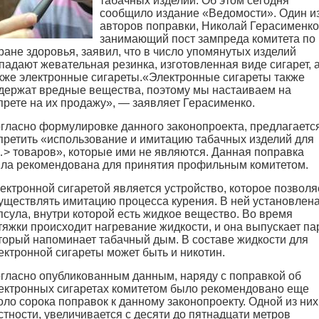
табачных изделий. Об этом сегодня
сообщило издание «Ведомости». Один и
авторов поправки, Николай Герасименко
занимающий пост зампреда комитета по
ране здоровья, заявил, что в число упомянутых изделий
падают жевательная резинка, изготовленная виде сигарет, 
кже электронные сигареты.
«Электронные сигареты также
держат вредные вещества, поэтому мы настаиваем на
прете на их продажу», — заявляет Герасименко.
гласно формулировке данного законопроекта, предлагаетс
претить «использование и имитацию табачных изделий для
> товаров», которые ими не являются. Данная поправка
ла рекомендована для принятия профильным комитетом.
ектронной сигаретой является устройство, которое позволя
уществлять имитацию процесса курения. В ней установлен
псула, внутри которой есть жидкое вещество. Во время
тяжки происходит нагревание жидкости, и она выпускает па
торый напоминает табачный дым. В составе жидкости для
ектронной сигареты может быть и никотин.
гласно опубликованным данным, наряду с поправкой об
ектронных сигаретах комитетом было рекомендовано еще
оло сорока поправок к данному законопроекту. Одной из них,
стности, увеличивается с десяти до пятнадцати метров