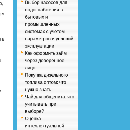
Выбор насосов для
о,
водоснабжения в
ом
бытовых и
промышленных
системах с учётом
параметров и условий
 в
эксплуатации
Как оформить займ
в
через доверенное
е
лицо
Покупка дизельного
топлива оптом: что
нужно знать
е
Чай для общепита: что
учитывать при
выборе?
Оценка
интеллектуальной