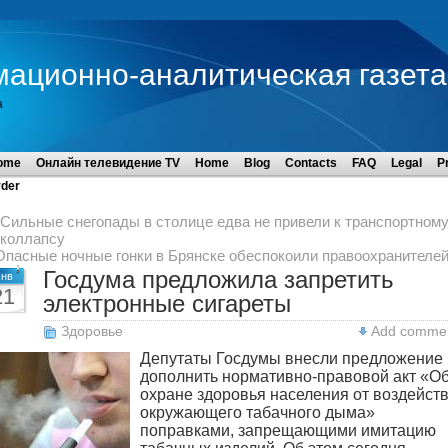
мационно-аналитическая газета
а
ome
Онлайн телевидение TV
Home
Blog
Contacts
FAQ
Legal
P
der
Сильные снегопады в столице едва не привели к транспортном
коллапсу
Опасные ночные гонки в Брянске обеспокоили правоохранителе
Госдума предложила запретить
нв
21
электронные сигареты
Здоровье
Add comme
Депутаты Госдумы внесли предложение
дополнить нормативно-правовой акт «О
охране здоровья населения от воздейст
окружающего табачного дыма»
поправками, запрещающими имитацию