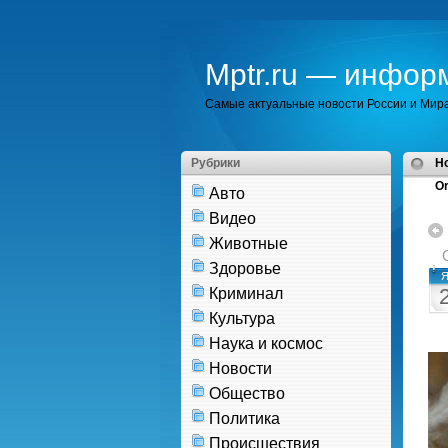
Mptr.ru — инфор
Самые актуальные новости России и Мир
Рубрики
H
Or
Авто
Видео
Животные
Здоровье
Я
Криминал
Культура
Наука и космос
Новости
Общество
Политика
Происшествия